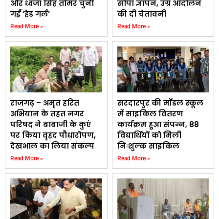
और ध्वजा सिंह तोमर चुनी
सौंपा ज्ञापन, उग्र आंदोलन
गईं ‘हेड गर्ल’
की दी चेतावनी
Read More »
Read More »
राजगढ़ – अमृत हरित
सरदारपुर की मॉडल स्कूल
अभियान के तहत नगर
में साइकिल वितरण
परिषद ने बाबाजी के कुएं
कार्यक्रम हुआ संपन्न, 88
पर किया वृहद पौधारोपण,
विद्यार्थियों को मिली
देखभाल का लिया संकल्प
निःशुल्क साइकिल
Read More »
Read More »