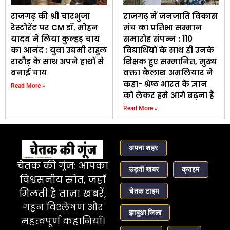
राजगढ़ की श्री चारभुजा
राजगढ़ में जनजाति विकास
रेस्टोरेंट पर CM डॉ. मोहन
मंच का प्रतिभा सम्मान
यादव ने लिया कुल्हड़ चाय
समारोह संपन्न : 110
का आनंद : युवा उद्यमी राहुल
विद्यार्थियों के साथ ही उनके
राठौड़ के साथ अपने हाथों से
शिक्षक हुए सम्मानित, मुख्य
बनाई चाय
वक्ता कैलाश अमलियार ने
कहा- श्रेष्ठ भारत के ज्ञान
Read More »
को लेकर हमे आगे बढ़ना हैं
Read More »
अपना शहर
चेतक की गूंज: आपका
उड़ती खबर
क्राइम
विश्वसनीय स्रोत, जहाँ
चेतक टाइम
मिलती हैं ताज़ा खबरें,
गहन विश्लेषण और
झाबुआ जिला
महत्वपूर्ण कहानियाँ।