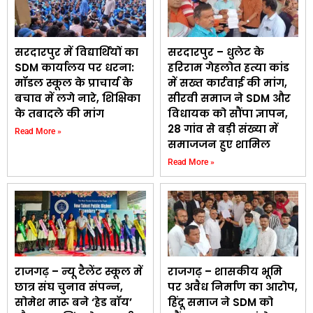
सरदारपुर में विद्यार्थियों का
सरदारपुर – धुलेट के
SDM कार्यालय पर धरना:
हरिराम गेहलोत हत्या कांड
मॉडल स्कूल के प्राचार्य के
में सख्त कार्रवाई की मांग,
बचाव में लगे नारे, शिक्षिका
सीरवी समाज ने SDM और
के तबादले की मांग
विधायक को सौंपा ज्ञापन,
28 गांव से बड़ी संख्या में
Read More »
समाजजन हुए शामिल
Read More »
राजगढ़ – न्यू टैलेंट स्कूल में
राजगढ़ – शासकीय भूमि
छात्र संघ चुनाव संपन्न,
पर अवैध निर्माण का आरोप,
सोमेश मारू बने ‘हेड बॉय’
हिंदू समाज ने SDM को