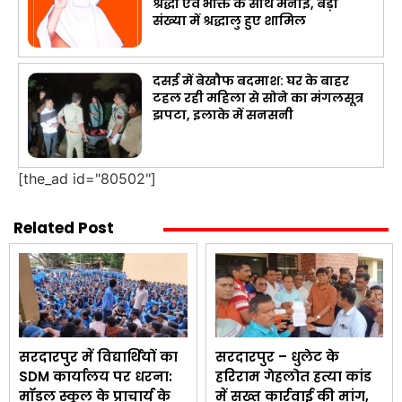
श्रद्धा एवं भक्ति के साथ मनाई, बड़ी
संख्या में श्रद्धालु हुए शामिल
दसई में बेखौफ बदमाश: घर के बाहर
टहल रही महिला से सोने का मंगलसूत्र
झपटा, इलाके में सनसनी
[the_ad id="80502"]
Related Post
सरदारपुर में विद्यार्थियों का
सरदारपुर – धुलेट के
SDM कार्यालय पर धरना:
हरिराम गेहलोत हत्या कांड
मॉडल स्कूल के प्राचार्य के
में सख्त कार्रवाई की मांग,