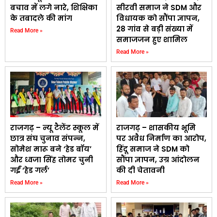
बचाव में लगे नारे, शिक्षिका
सीरवी समाज ने SDM और
के तबादले की मांग
विधायक को सौंपा ज्ञापन,
28 गांव से बड़ी संख्या में
Read More »
समाजजन हुए शामिल
Read More »
राजगढ़ – न्यू टैलेंट स्कूल में
राजगढ़ – शासकीय भूमि
छात्र संघ चुनाव संपन्न,
पर अवैध निर्माण का आरोप,
सोमेश मारू बने ‘हेड बॉय’
हिंदू समाज ने SDM को
और ध्वजा सिंह तोमर चुनी
सौंपा ज्ञापन, उग्र आंदोलन
गईं ‘हेड गर्ल’
की दी चेतावनी
Read More »
Read More »