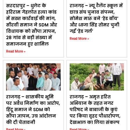
सरदारपुर – धुलेट के
राजगढ़ – न्यू टैलेंट स्कूल में
हरिराम गेहलोत हत्या कांड
छात्र संघ चुनाव संपन्न,
में सख्त कार्रवाई की मांग,
सोमेश मारू बने ‘हेड बॉय’
सीरवी समाज ने SDM और
और ध्वजा सिंह तोमर चुनी
विधायक को सौंपा ज्ञापन,
गईं ‘हेड गर्ल’
28 गांव से बड़ी संख्या में
Read More »
समाजजन हुए शामिल
Read More »
राजगढ़ – शासकीय भूमि
राजगढ़ – अमृत हरित
पर अवैध निर्माण का आरोप,
अभियान के तहत नगर
हिंदू समाज ने SDM को
परिषद ने बाबाजी के कुएं
सौंपा ज्ञापन, उग्र आंदोलन
पर किया वृहद पौधारोपण,
की दी चेतावनी
देखभाल का लिया संकल्प
Read More »
Read More »