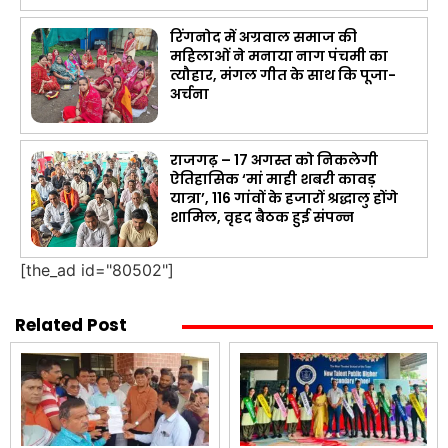
रिंगनोद में अग्रवाल समाज की
महिलाओं ने मनाया नाग पंचमी का
त्यौहार, मंगल गीत के साथ कि पूजा-
अर्चना
राजगढ़ – 17 अगस्त को निकलेगी
ऐतिहासिक ‘मां माही शबरी कावड़
यात्रा’, 116 गांवों के हजारों श्रद्धालु होंगे
शामिल, वृहद बैठक हुई संपन्न
[the_ad id="80502"]
Related Post