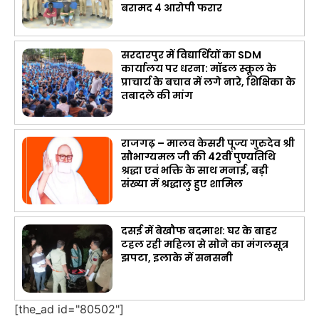
बरामद 4 आरोपी फरार
सरदारपुर में विद्यार्थियों का SDM
कार्यालय पर धरना: मॉडल स्कूल के
प्राचार्य के बचाव में लगे नारे, शिक्षिका के
तबादले की मांग
राजगढ़ – मालव केसरी पूज्य गुरुदेव श्री
सौभाग्यमल जी की 42वीं पुण्यतिथि
श्रद्धा एवं भक्ति के साथ मनाई, बड़ी
संख्या में श्रद्धालु हुए शामिल
दसई में बेखौफ बदमाश: घर के बाहर
टहल रही महिला से सोने का मंगलसूत्र
झपटा, इलाके में सनसनी
[the_ad id="80502"]