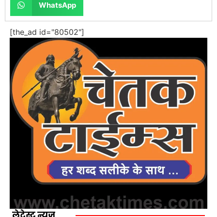
WhatsApp
[the_ad id="80502"]
लेटेस्ट न्यूज़