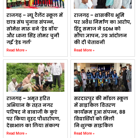
राजगढ़ – न्यू टैलेंट स्कूल में
राजगढ़ – शासकीय भूमि
छात्र संघ चुनाव संपन्न,
पर अवैध निर्माण का आरोप,
सोमेश मारू बने ‘हेड बॉय’
हिंदू समाज ने SDM को
और ध्वजा सिंह तोमर चुनी
सौंपा ज्ञापन, उग्र आंदोलन
गईं ‘हेड गर्ल’
की दी चेतावनी
Read More »
Read More »
राजगढ़ – अमृत हरित
सरदारपुर की मॉडल स्कूल
अभियान के तहत नगर
में साइकिल वितरण
परिषद ने बाबाजी के कुएं
कार्यक्रम हुआ संपन्न, 88
पर किया वृहद पौधारोपण,
विद्यार्थियों को मिली
देखभाल का लिया संकल्प
निःशुल्क साइकिल
Read More »
Read More »