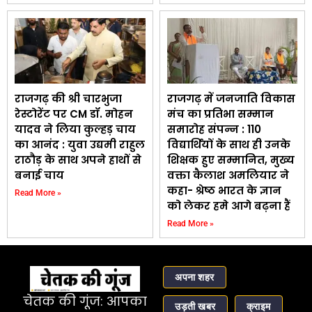
राजगढ़ की श्री चारभुजा
राजगढ़ में जनजाति विकास
रेस्टोरेंट पर CM डॉ. मोहन
मंच का प्रतिभा सम्मान
यादव ने लिया कुल्हड़ चाय
समारोह संपन्न : 110
का आनंद : युवा उद्यमी राहुल
विद्यार्थियों के साथ ही उनके
राठौड़ के साथ अपने हाथों से
शिक्षक हुए सम्मानित, मुख्य
बनाई चाय
वक्ता कैलाश अमलियार ने
कहा- श्रेष्ठ भारत के ज्ञान
Read More »
को लेकर हमे आगे बढ़ना हैं
Read More »
अपना शहर
चेतक की गूंज: आपका
उड़ती खबर
क्राइम