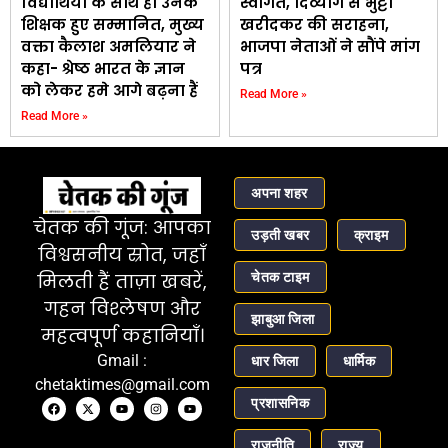
विद्यार्थियों के साथ ही उनके
स्वागत, दिव्यांग से भुट्टा
शिक्षक हुए सम्मानित, मुख्य
खरीदकर की सराहना,
वक्ता कैलाश अमलियार ने
भाजपा नेताओं ने सौंपे मांग
कहा- श्रेष्ठ भारत के ज्ञान
पत्र
को लेकर हमे आगे बढ़ना हैं
Read More »
Read More »
अपना शहर
चेतक की गूंज: आपका
उड़ती खबर
क्राइम
विश्वसनीय स्रोत, जहाँ
चेतक टाइम
मिलती हैं ताज़ा खबरें,
गहन विश्लेषण और
झाबुआ जिला
महत्वपूर्ण कहानियाँ।
Gmail :
धार जिला
धार्मिक
chetaktimes@gmail.com
प्रशासनिक
राजनीति
राज्य