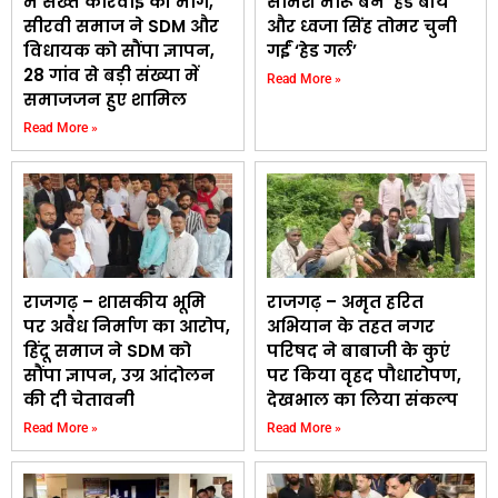
में सख्त कार्रवाई की मांग,
सोमेश मारू बने ‘हेड बॉय’
सीरवी समाज ने SDM और
और ध्वजा सिंह तोमर चुनी
विधायक को सौंपा ज्ञापन,
गईं ‘हेड गर्ल’
28 गांव से बड़ी संख्या में
Read More »
समाजजन हुए शामिल
Read More »
राजगढ़ – शासकीय भूमि
राजगढ़ – अमृत हरित
पर अवैध निर्माण का आरोप,
अभियान के तहत नगर
हिंदू समाज ने SDM को
परिषद ने बाबाजी के कुएं
सौंपा ज्ञापन, उग्र आंदोलन
पर किया वृहद पौधारोपण,
की दी चेतावनी
देखभाल का लिया संकल्प
Read More »
Read More »