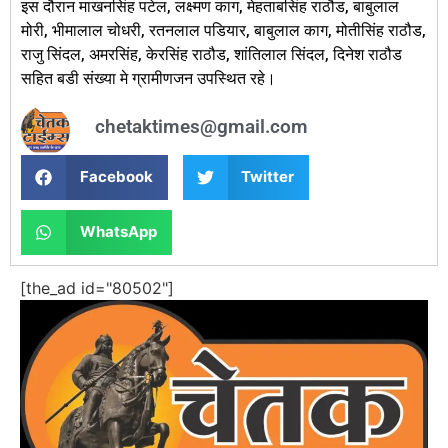
इस दौरान माखनसिंह पटेल, लक्ष्मण काग, मेहताबसिंह राठौड, बाबुलाल
मोरी, भीमालाल चोधरी, रतनलाल पडियार, बाबुलाल काग, मोतीसिंह राठौड,
राजु सिंदल, अमरसिंह, केरसिंह राठौड, शांतिलाल सिंदल, दिनेश राठौड
सहित बडी संख्या मे ग्रामीणजन उपस्थित रहे।
chetaktimes@gmail.com
Facebook
Twitter
WhatsApp
[the_ad id="80502"]