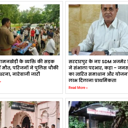
ामनखेड़ी के व्यक्ति की सड़क
सरदारपुर के नए SDM अजमेर सि
में मौत, परिजनों ने पुलिस चौकी
ने संभाला पदभार, कहा – जन
धरना, नारेबाजी जारी
का त्वरित समाधान और योजन
लाभ दिलाना प्राथमिकता
»
Read More »