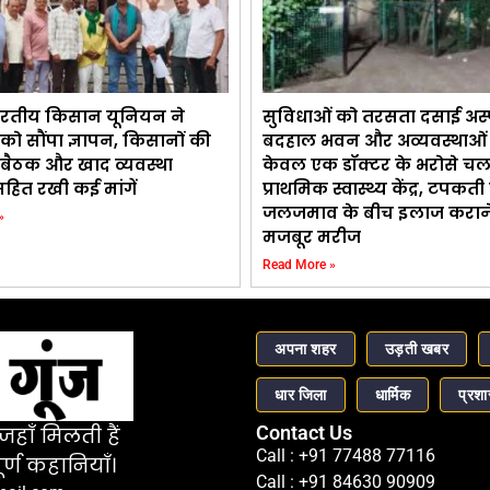
भारतीय किसान यूनियन ने
सुविधाओं को तरसता दसाई अस
को सौंपा ज्ञापन, किसानों की
बदहाल भवन और अव्यवस्थाओं 
बैठक और खाद व्यवस्था
केवल एक डॉक्टर के भरोसे चल
सहित रखी कई मांगें
प्राथमिक स्वास्थ्य केंद्र, टपक
जलजमाव के बीच इलाज करान
»
मजबूर मरीज
Read More »
अपना शहर
उड़ती खबर
धार जिला
धार्मिक
प्रश
Contact Us
हाँ मिलती हैं
Call : +91 77488 77116
र्ण कहानियाँ।
Call : +91 84630 90909