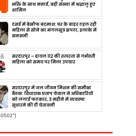
भक्ति के साथ मनाई, बड़ी संख्या में श्रद्धालु हुए
शामिल
दसई में बेखौफ बदमाश: घर के बाहर टहल रही
महिला से सोने का मंगलसूत्र झपटा, इलाके में
सनसनी
सरदारपुर – डायल 112 की तत्परता से गर्भवती
महिला को समय पर मिला उपचार
सरदारपुर में जल जीवन मिशन की समीक्षा
बैठक: विधायक प्रताप ग्रेवाल ने अधिकारियों
को लगाई फटकार, 3 महीने में व्यवस्था
सुधारने की दी चेतावनी
80502"]