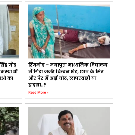
ंह गौड़
रिंगनोद – नयापुरा माध्यमिक विद्यालय
समस्याओं
में गिरा जर्जर किचन शेड, छात्र के सिर
ाओं का
और पैर में आई चोट, लापरवाही या
हादसा..?
Read More »