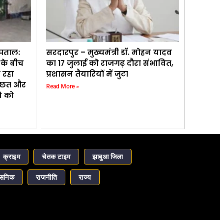
्पताल:
सरदारपुर – मुख्यमंत्री डॉ. मोहन यादव
के बीच
का 17 जुलाई को राजगढ़ दौरा संभावित,
 रहा
प्रशासन तैयारियों में जुटा
ती छत और
Read More »
े को
क्राइम
चेतक टाइम
झाबुआ जिला
ासनिक
राजनीति
राज्य