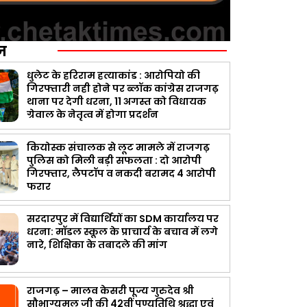
ज़
धुलेट के हरिराम हत्याकांड : आरोपियो की
गिरफ्तारी नही होने पर ब्लॉक कांग्रेस राजगढ़
थाना पर देगी धरना, 11 अगस्त को विधायक
ग्रेवाल के नेतृत्व में होगा प्रदर्शन
कियोस्क संचालक से लूट मामले में राजगढ़
पुलिस को मिली बड़ी सफलता : दो आरोपी
गिरफ्तार, लैपटॉप व नकदी बरामद 4 आरोपी
फरार
सरदारपुर में विद्यार्थियों का SDM कार्यालय पर
धरना: मॉडल स्कूल के प्राचार्य के बचाव में लगे
नारे, शिक्षिका के तबादले की मांग
राजगढ़ – मालव केसरी पूज्य गुरुदेव श्री
सौभाग्यमल जी की 42वीं पुण्यतिथि श्रद्धा एवं