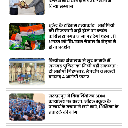
उल्लेखनीय योगदान पर SP शर्मा ने
किया सम्मान
धुलेट के हरिराम हत्याकांड : आरोपियो
की गिरफ्तारी नही होने पर ब्लॉक
कांग्रेस राजगढ़ थाना पर देगी धरना, 11
अगस्त को विधायक ग्रेवाल के नेतृत्व में
होगा प्रदर्शन
कियोस्क संचालक से लूट मामले में
राजगढ़ पुलिस को मिली बड़ी सफलता :
दो आरोपी गिरफ्तार, लैपटॉप व नकदी
बरामद 4 आरोपी फरार
सरदारपुर में विद्यार्थियों का SDM
कार्यालय पर धरना: मॉडल स्कूल के
प्राचार्य के बचाव में लगे नारे, शिक्षिका के
तबादले की मांग