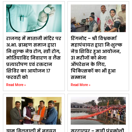
राजगढ़ में माताजी मंदिर पर
रिंगनोद – श्री विश्वकर्मा
अ.भा. ब्राम्हण समाज द्वारा
महापंचायत द्वारा निःशुल्क
निःशुल्क नेत्र रोग, स्त्री रोग,
नेत्र शिविर हुआ आयोजन,
मोतियाबिंद निवारण व लैंस
31 मरीजों को भेजा
प्रत्यारोपण एवं रक्तदान
ऑपरेशन के लिए,
शिविर का आयोजन 17
चिकित्सकों का भी हुआ
फरवरी को
सम्मान
Read More »
Read More »
ग्राम बिलवाली में नवयुग
सरदारपुर – माही पंचक्रोशी