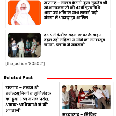
राजगढ़ – मालव केसरी पूज्य गुरुदेव श्री
सौभाग्यमल जी की 42वीं पुण्यतिथि
श्रद्धा एवं भक्ति के साथ मनाई, बड़ी
संख्या में श्रद्धालु हुए शामिल
दसई में बेखौफ बदमाश: घर के बाहर
टहल रही महिला से सोने का मंगलसूत्र
झपटा, इलाके में सनसनी
[the_ad id="80502"]
Related Post
राजगढ़ – तत्वज्ञ श्री
धर्मेन्द्रमुनिजी व मुनिमंडल
का हुआ भव्य मंगल प्रवेश,
श्रावक-श्राविकाओ ने की
अगवानी
सरदारपुर – सिविल