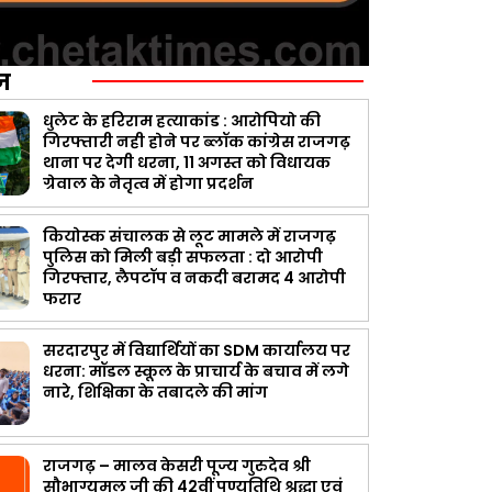
ज़
धुलेट के हरिराम हत्याकांड : आरोपियो की
गिरफ्तारी नही होने पर ब्लॉक कांग्रेस राजगढ़
थाना पर देगी धरना, 11 अगस्त को विधायक
ग्रेवाल के नेतृत्व में होगा प्रदर्शन
कियोस्क संचालक से लूट मामले में राजगढ़
पुलिस को मिली बड़ी सफलता : दो आरोपी
गिरफ्तार, लैपटॉप व नकदी बरामद 4 आरोपी
फरार
सरदारपुर में विद्यार्थियों का SDM कार्यालय पर
धरना: मॉडल स्कूल के प्राचार्य के बचाव में लगे
नारे, शिक्षिका के तबादले की मांग
राजगढ़ – मालव केसरी पूज्य गुरुदेव श्री
सौभाग्यमल जी की 42वीं पुण्यतिथि श्रद्धा एवं