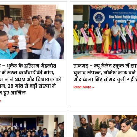
 – धुलेट के हरिराम गेहलोत
राजगढ़ – न्यू टैलेंट स्कूल में छात
ड में सख्त कार्रवाई की मांग,
चुनाव संपन्न, सोमेश मारू बने 
माज ने SDM और विधायक को
और ध्वजा सिंह तोमर चुनी गईं ‘ह
ापन, 28 गांव से बड़ी संख्या में
Read More »
 हुए शामिल
»