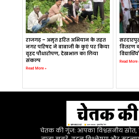
राजगढ़ – अमृत हरित अभियान के तहत
सरदारपु
नगर परिषद ने बाबाजी के कुएं पर किया
वितरण का
वृहद पौधारोपण, देखभाल का लिया
विद्यार्
संकल्प
Read More 
Read More »
चेतक की गूंज: आपका विश्वसनीय स्रोत, ज
ताज़ा खबरें, गहन विश्लेषण और महत्वपू