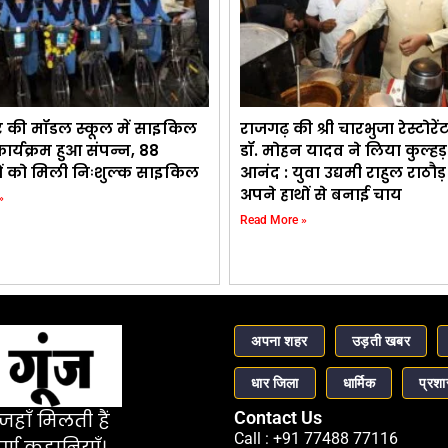
र की मॉडल स्कूल में साइकिल
राजगढ़ की श्री चारभुजा रेस्टोरे
र्यक्रम हुआ संपन्न, 88
डॉ. मोहन यादव ने लिया कुल्ह
थियों को मिली निःशुल्क साइकिल
आनंद : युवा उद्यमी राहुल राठौ
अपने हाथों से बनाई चाय
»
Read More »
अपना शहर
उड़ती खबर
धार जिला
धार्मिक
प्रश
Contact Us
हाँ मिलती हैं
Call : +91 77488 77116
र्ण कहानियाँ।