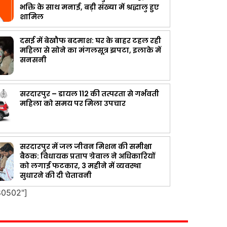
भक्ति के साथ मनाई, बड़ी संख्या में श्रद्धालु हुए
शामिल
दसई में बेखौफ बदमाश: घर के बाहर टहल रही
महिला से सोने का मंगलसूत्र झपटा, इलाके में
सनसनी
सरदारपुर – डायल 112 की तत्परता से गर्भवती
महिला को समय पर मिला उपचार
सरदारपुर में जल जीवन मिशन की समीक्षा
बैठक: विधायक प्रताप ग्रेवाल ने अधिकारियों
को लगाई फटकार, 3 महीने में व्यवस्था
सुधारने की दी चेतावनी
80502"]