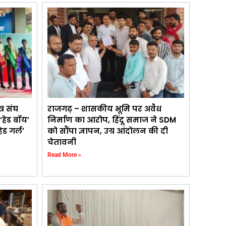
्र संघ
राजगढ़ – शासकीय भूमि पर अवैध
‘हेड बॉय’
निर्माण का आरोप, हिंदू समाज ने SDM
ेड गर्ल’
को सौंपा ज्ञापन, उग्र आंदोलन की दी
चेतावनी
Read More »