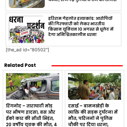
हरिराम गेहलोत हत्याकांड: आरोपियों
की गिरफ्तारी को लेकर भारतीय
किसान यूनियन 10 अगस्त से धूलेट में
देगा अनिश्चितकालीन धरना
[the_ad id="80502"]
Related Post
रिंगनोद – ताराघाटी मोड़
दसाई – बामनखेड़ी के
पर भीषण हादसा, बस और
व्यक्ति की सड़क दुर्घटना में
ईको कार की सीधी भिड़ंत,
मौत, परिजनों ने पुलिस
20 वर्षीय युवक की मौत, 4
चौकी पर दिया धरना,