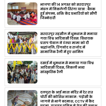
भाजपा की 14 अगस्त को सरदारपुर
मंडल में निकलेगी तिरंगा यात्रा : बैठक
हुई संपन्न, शक्ति केंद्र प्रभारियों को सौंपी
जिम्मेदारी
सरदारपुर तहसील में धूमधाम से मनाया
गया विश्व आदिवासी दिवस: विधायक
प्रताप ग्रेवाल ने टंट्या मामा को दी
श्रद्धांजलि, रिंगनोद व राजोद में
सामाजिक रैली में हुए शामिल
दसाई में धूमधाम से मनाया गया विश्व
आदिवासी दिवस, निकली भव्य
सांस्कृतिक रैली
दलपुरा के आई माता मंदिर में देर रात
चोरी की कोशिश नाकाम : पड़ोसी के
जागने से भागे बदमाश, CCTV में कैद
घटना, राजगढ़ पुलिस ने तेज की तलाश