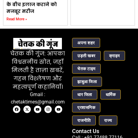
के बीच इलाज कराने को
मजबूर मरीज
Read More »
अपना शहर
चेतक की गूंज: आपका
उड़ती खबर
क्राइम
विश्वसनीय स्रोत, जहाँ
चेतक टाइम
मिलती हैं ताज़ा खबरें,
गहन विश्लेषण और
झाबुआ जिला
महत्वपूर्ण कहानियाँ।
Gmail :
धार जिला
धार्मिक
chetaktimes@gmail.com
प्रशासनिक
राजनीति
राज्य
Contact Us
Call : +91 77488 77116