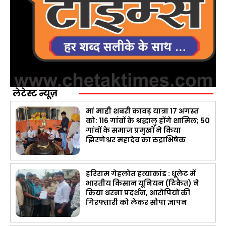
लेटेस्ट न्यूज़
मां माही शबरी कावड़ यात्रा 17 अगस्त
को: 116 गांवों के श्रद्धालु होंगे शामिल; 50
गांवों के समाज प्रमुखों ने किया
झिरणेश्वर महादेव का रुद्राभिषेक
हरिराम गेहलोत हत्याकांड : धूलेट में
भारतीय किसान यूनियन (टिकैत) ने
किया धरना प्रदर्शन, आरोपियों की
गिरफ्तारी को लेकर सौपा ज्ञापन