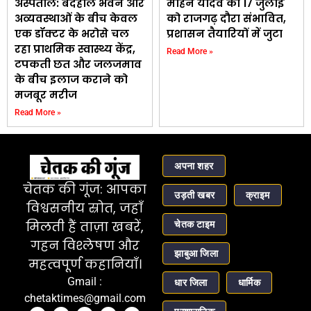
अस्पताल: बदहाल भवन और
मोहन यादव का 17 जुलाई
अव्यवस्थाओं के बीच केवल
को राजगढ़ दौरा संभावित,
एक डॉक्टर के भरोसे चल
प्रशासन तैयारियों में जुटा
रहा प्राथमिक स्वास्थ्य केंद्र,
Read More »
टपकती छत और जलजमाव
के बीच इलाज कराने को
मजबूर मरीज
Read More »
अपना शहर
चेतक की गूंज: आपका
उड़ती खबर
क्राइम
विश्वसनीय स्रोत, जहाँ
चेतक टाइम
मिलती हैं ताज़ा खबरें,
गहन विश्लेषण और
झाबुआ जिला
महत्वपूर्ण कहानियाँ।
Gmail :
धार जिला
धार्मिक
chetaktimes@gmail.com