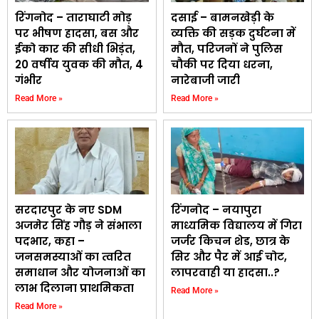
रिंगनोद – ताराघाटी मोड़
दसाई – बामनखेड़ी के
पर भीषण हादसा, बस और
व्यक्ति की सड़क दुर्घटना में
ईको कार की सीधी भिड़ंत,
मौत, परिजनों ने पुलिस
20 वर्षीय युवक की मौत, 4
चौकी पर दिया धरना,
गंभीर
नारेबाजी जारी
Read More »
Read More »
सरदारपुर के नए SDM
रिंगनोद – नयापुरा
अजमेर सिंह गौड़ ने संभाला
माध्यमिक विद्यालय में गिरा
पदभार, कहा –
जर्जर किचन शेड, छात्र के
जनसमस्याओं का त्वरित
सिर और पैर में आई चोट,
समाधान और योजनाओं का
लापरवाही या हादसा..?
लाभ दिलाना प्राथमिकता
Read More »
Read More »