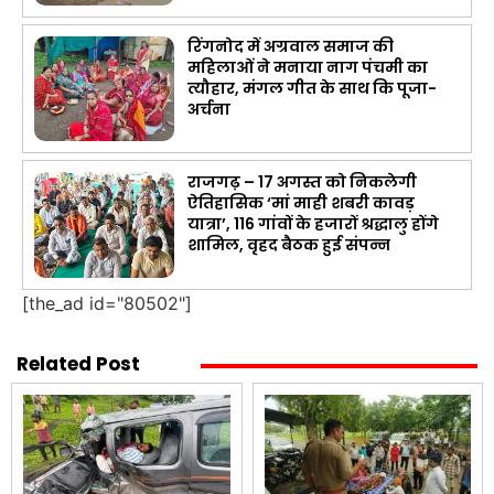
रिंगनोद में अग्रवाल समाज की
महिलाओं ने मनाया नाग पंचमी का
त्यौहार, मंगल गीत के साथ कि पूजा-
अर्चना
राजगढ़ – 17 अगस्त को निकलेगी
ऐतिहासिक ‘मां माही शबरी कावड़
यात्रा’, 116 गांवों के हजारों श्रद्धालु होंगे
शामिल, वृहद बैठक हुई संपन्न
[the_ad id="80502"]
Related Post