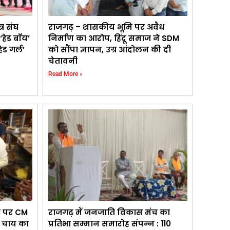
्र संघ
राजगढ़ – शासकीय भूमि पर अवैध
‘हेड बॉय’
निर्माण का आरोप, हिंदू समाज ने SDM
ेड गर्ल’
को सौंपा ज्ञापन, उग्र आंदोलन की दी
चेतावनी
Read More »
ंट पर CM
राजगढ़ में जनजाति विकास मंच का
ड़ चाय का
प्रतिभा सम्मान समारोह संपन्न : 110