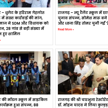
 – धुलेट के हरिराम गेहलोत
राजगढ़ – न्यू टैलेंट स्कूल में छात
ड में सख्त कार्रवाई की मांग,
चुनाव संपन्न, सोमेश मारू बने 
माज ने SDM और विधायक को
और ध्वजा सिंह तोमर चुनी गईं ‘ह
ापन, 28 गांव से बड़ी संख्या में
Read More »
 हुए शामिल
»
र की मॉडल स्कूल में साइकिल
राजगढ़ की श्री चारभुजा रेस्टोरे
र्यक्रम हुआ संपन्न, 88
डॉ. मोहन यादव ने लिया कुल्ह