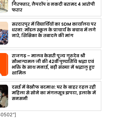
गिरफ्तार, लैपटॉप व नकदी बरामद 4 आरोपी
फरार
सरदारपुर में विद्यार्थियों का SDM कार्यालय पर
धरना: मॉडल स्कूल के प्राचार्य के बचाव में लगे
नारे, शिक्षिका के तबादले की मांग
राजगढ़ – मालव केसरी पूज्य गुरुदेव श्री
सौभाग्यमल जी की 42वीं पुण्यतिथि श्रद्धा एवं
भक्ति के साथ मनाई, बड़ी संख्या में श्रद्धालु हुए
शामिल
दसई में बेखौफ बदमाश: घर के बाहर टहल रही
महिला से सोने का मंगलसूत्र झपटा, इलाके में
सनसनी
80502"]