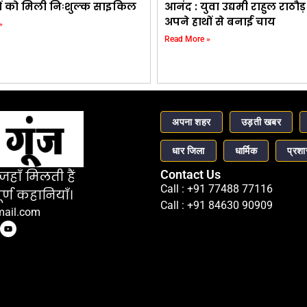
थियों को मिली निःशुल्क साइकिल
आनंद : युवा उद्यमी राहुल राठौ
अपने हाथों से बनाई चाय
»
Read More »
अपना शहर
उड़ती खबर
धार जिला
धार्मिक
प्रश
Contact Us
हाँ मिलती हैं
Call : +91 77488 77116
र्ण कहानियाँ।
Call : +91 84630 90909
mail.com