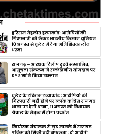
ज़
हरिराम गेहलोत हत्याकांड: आरोपियों की
गिरफ्तारी को लेकर भारतीय किसान यूनियन
10 अगस्त से धूलेट में देगा अनिश्चितकालीन
धरना
राजगढ़ – आरक्षक दिलीप डुडवे सम्मानित,
आसूचना संकलन में उल्लेखनीय योगदान पर
SP शर्मा ने किया सम्मान
धुलेट के हरिराम हत्याकांड : आरोपियो की
गिरफ्तारी नही होने पर ब्लॉक कांग्रेस राजगढ़
थाना पर देगी धरना, 11 अगस्त को विधायक
ग्रेवाल के नेतृत्व में होगा प्रदर्शन
कियोस्क संचालक से लूट मामले में राजगढ़
पुलिस को मिली बड़ी सफलता : दो आरोपी