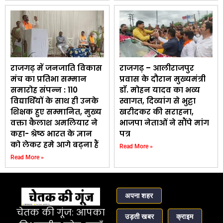
राजगढ़ में जनजाति विकास
राजगढ़ – आलीराजपुर
मंच का प्रतिभा सम्मान
प्रवास के दौरान मुख्यमंत्री
समारोह संपन्न : 110
डॉ. मोहन यादव का भव्य
विद्यार्थियों के साथ ही उनके
स्वागत, दिव्यांग से भुट्टा
शिक्षक हुए सम्मानित, मुख्य
खरीदकर की सराहना,
वक्ता कैलाश अमलियार ने
भाजपा नेताओं ने सौंपे मांग
कहा- श्रेष्ठ भारत के ज्ञान
पत्र
को लेकर हमे आगे बढ़ना हैं
Read More »
Read More »
अपना शहर
चेतक की गूंज: आपका
उड़ती खबर
क्राइम