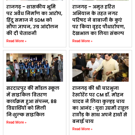
राजगढ़ – शासकीय भूमि
राजगढ़ – अमृत हरित
पर अवैध निर्माण का आरोप,
अभियान के तहत नगर
हिंदू समाज ने SDM को
परिषद ने बाबाजी के कुएं
सौंपा ज्ञापन, उग्र आंदोलन
पर किया वृहद पौधारोपण,
की दी चेतावनी
देखभाल का लिया संकल्प
Read More »
Read More »
सरदारपुर की मॉडल स्कूल
राजगढ़ की श्री चारभुजा
में साइकिल वितरण
रेस्टोरेंट पर CM डॉ. मोहन
कार्यक्रम हुआ संपन्न, 88
यादव ने लिया कुल्हड़ चाय
विद्यार्थियों को मिली
का आनंद : युवा उद्यमी राहुल
निःशुल्क साइकिल
राठौड़ के साथ अपने हाथों से
बनाई चाय
Read More »
Read More »