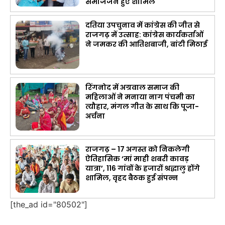
समाजजन हुए शामिल
दतिया उपचुनाव में कांग्रेस की जीत से
राजगढ़ में उत्साह: कांग्रेस कार्यकर्ताओं
ने जमकर की आतिशबाजी, बांटी मिठाई
रिंगनोद में अग्रवाल समाज की
महिलाओं ने मनाया नाग पंचमी का
त्यौहार, मंगल गीत के साथ कि पूजा-
अर्चना
राजगढ़ – 17 अगस्त को निकलेगी
ऐतिहासिक ‘मां माही शबरी कावड़
यात्रा’, 116 गांवों के हजारों श्रद्धालु होंगे
शामिल, वृहद बैठक हुई संपन्न
[the_ad id="80502"]