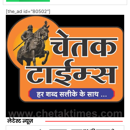
[the_ad id="80502"]
लेटेस्ट न्यूज़