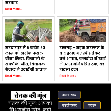
सरकार
Read More »
सरदारपुर में 5 करोड 50
राजगढ़ – सड़क मरम्मत के
लाख का खरीफ फसल
बाद हटाए गए स्पीड ब्रेकर
बीमा मिला, किसानों के
बने आफत, कंजरोटा में खाई
संघर्ष की जीत, विधायक
में उतरा अनियंत्रित ट्रक, बड़ा
ग्रेवाल ने उठाई थी आवाज़
हादसा टला
Read More »
Read More »
अपना शहर
चेतक की गूंज: आपका
उड़ती खबर
क्राइम
विश्वसनीय स्रोत, जहाँ