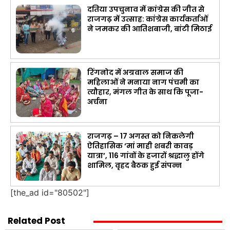
दतिया उपचुनाव में कांग्रेस की जीत से
राजगढ़ में उत्साह: कांग्रेस कार्यकर्ताओं
ने जमकर की आतिशबाजी, बांटी मिठाई
रिंगनोद में अग्रवाल समाज की
महिलाओं ने मनाया नाग पंचमी का
त्यौहार, मंगल गीत के साथ कि पूजा-
अर्चना
राजगढ़ – 17 अगस्त को निकलेगी
ऐतिहासिक ‘मां माही शबरी कावड़
यात्रा’, 116 गांवों के हजारों श्रद्धालु होंगे
शामिल, वृहद बैठक हुई संपन्न
[the_ad id="80502"]
Related Post