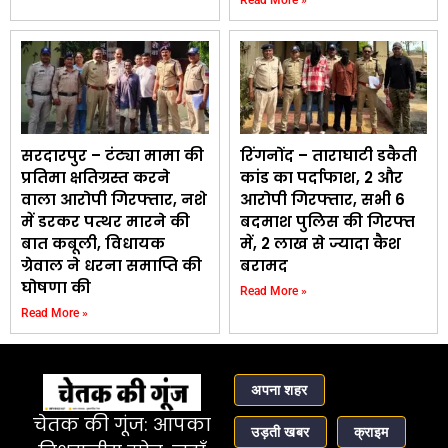
सरदारपुर – टंट्या मामा की
रिंगनोंद – ताराघाटी डकैती
प्रतिमा क्षतिग्रस्त करने
कांड का पर्दाफाश, 2 और
वाला आरोपी गिरफ्तार, नशे
आरोपी गिरफ्तार, सभी 6
में डरकर पत्थर मारने की
बदमाश पुलिस की गिरफ्त
बात कबूली, विधायक
में, ₹2 लाख से ज्यादा कैश
ग्रेवाल ने धरना समाप्ति की
बरामद
घोषणा की
Read More »
Read More »
अपना शहर
चेतक की गूंज: आपका
उड़ती खबर
क्राइम