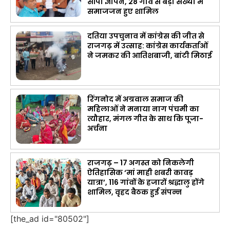
सौंपा ज्ञापन, 28 गांव से बड़ी संख्या में
समाजजन हुए शामिल
दतिया उपचुनाव में कांग्रेस की जीत से
राजगढ़ में उत्साह: कांग्रेस कार्यकर्ताओं
ने जमकर की आतिशबाजी, बांटी मिठाई
रिंगनोद में अग्रवाल समाज की
महिलाओं ने मनाया नाग पंचमी का
त्यौहार, मंगल गीत के साथ कि पूजा-
अर्चना
राजगढ़ – 17 अगस्त को निकलेगी
ऐतिहासिक ‘मां माही शबरी कावड़
यात्रा’, 116 गांवों के हजारों श्रद्धालु होंगे
शामिल, वृहद बैठक हुई संपन्न
[the_ad id="80502"]