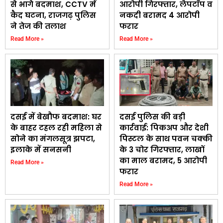
से भागे बदमाश, CCTV में
आरोपी गिरफ्तार, लैपटॉप व
कैद घटना, राजगढ़ पुलिस
नकदी बरामद 4 आरोपी
ने तेज की तलाश
फरार
Read More »
Read More »
दसई में बेखौफ बदमाश: घर
दसई पुलिस की बड़ी
के बाहर टहल रही महिला से
कार्रवाई: पिकअप और देशी
सोने का मंगलसूत्र झपटा,
पिस्टल के साथ पवन चक्की
इलाके में सनसनी
के 3 चोर गिरफ्तार, लाखों
का माल बरामद, 5 आरोपी
Read More »
फरार
Read More »