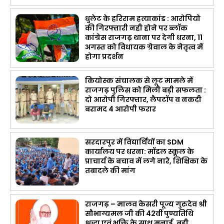
धुलेट के हरिराम हत्याकांड : आरोपियो
की गिरफ्तारी नही होने पर ब्लॉक
कांग्रेस राजगढ़ थाना पर देगी धरना, 11
अगस्त को विधायक ग्रेवाल के नेतृत्व में
होगा प्रदर्शन
कियोस्क संचालक से लूट मामले में
राजगढ़ पुलिस को मिली बड़ी सफलता :
दो आरोपी गिरफ्तार, लैपटॉप व नकदी
बरामद 4 आरोपी फरार
सरदारपुर में विद्यार्थियों का SDM
कार्यालय पर धरना: मॉडल स्कूल के
प्राचार्य के बचाव में लगे नारे, शिक्षिका के
तबादले की मांग
राजगढ़ – मालव केसरी पूज्य गुरुदेव श्री
सौभाग्यमल जी की 42वीं पुण्यतिथि
श्रद्धा एवं भक्ति के साथ मनाई, बड़ी