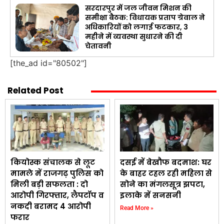
सरदारपुर में जल जीवन मिशन की
समीक्षा बैठक: विधायक प्रताप ग्रेवाल ने
अधिकारियों को लगाई फटकार, 3
महीने में व्यवस्था सुधारने की दी
चेतावनी
[the_ad id="80502"]
Related Post
कियोस्क संचालक से लूट
दसई में बेखौफ बदमाश: घर
मामले में राजगढ़ पुलिस को
के बाहर टहल रही महिला से
मिली बड़ी सफलता : दो
सोने का मंगलसूत्र झपटा,
आरोपी गिरफ्तार, लैपटॉप व
इलाके में सनसनी
नकदी बरामद 4 आरोपी
Read More »
फरार