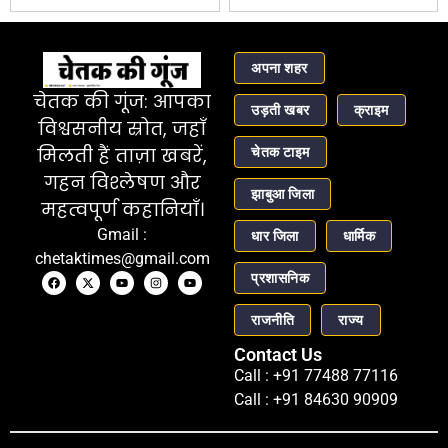
अपना शहर
चेतक की गूंज: आपका
उड़ती खबर
क्राइम
विश्वसनीय स्रोत, जहाँ
चेतक टाइम
मिलती हैं ताज़ा खबरें,
गहन विश्लेषण और
झाबुआ जिला
महत्वपूर्ण कहानियाँ।
Gmail :
धार जिला
धार्मिक
chetaktimes@gmail.com
प्रशासनिक
राजनीति
राज्य
Contact Us
Call : +91 77488 77116
Call : +91 84630 90909