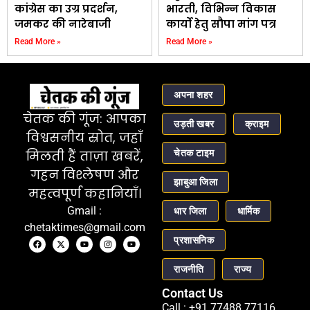
कांग्रेस का उग्र प्रदर्शन,
भारती, विभिन्न विकास
जमकर की नारेबाजी
कार्यो हेतु सौपा मांग पत्र
Read More »
Read More »
अपना शहर
चेतक की गूंज: आपका
उड़ती खबर
क्राइम
विश्वसनीय स्रोत, जहाँ
चेतक टाइम
मिलती हैं ताज़ा खबरें,
गहन विश्लेषण और
झाबुआ जिला
महत्वपूर्ण कहानियाँ।
Gmail :
धार जिला
धार्मिक
chetaktimes@gmail.com
प्रशासनिक
राजनीति
राज्य
Contact Us
Call : +91 77488 77116