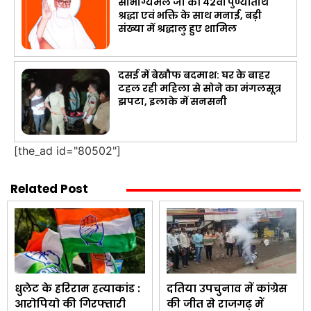
सौभाग्यमल जी की 42वीं पुण्यतिथि
श्रद्धा एवं भक्ति के साथ मनाई, बड़ी
संख्या में श्रद्धालु हुए शामिल
दसई में बेखौफ बदमाश: घर के बाहर
टहल रही महिला से सोने का मंगलसूत्र
झपटा, इलाके में सनसनी
[the_ad id="80502"]
Related Post
धुलेट के हरिराम हत्याकांड :
दतिया उपचुनाव में कांग्रेस
आरोपियो की गिरफ्तारी
की जीत से राजगढ़ में