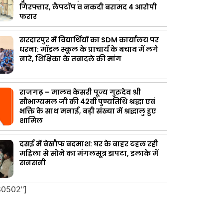
गिरफ्तार, लैपटॉप व नकदी बरामद 4 आरोपी
फरार
सरदारपुर में विद्यार्थियों का SDM कार्यालय पर
धरना: मॉडल स्कूल के प्राचार्य के बचाव में लगे
नारे, शिक्षिका के तबादले की मांग
राजगढ़ – मालव केसरी पूज्य गुरुदेव श्री
सौभाग्यमल जी की 42वीं पुण्यतिथि श्रद्धा एवं
भक्ति के साथ मनाई, बड़ी संख्या में श्रद्धालु हुए
शामिल
दसई में बेखौफ बदमाश: घर के बाहर टहल रही
महिला से सोने का मंगलसूत्र झपटा, इलाके में
सनसनी
80502"]