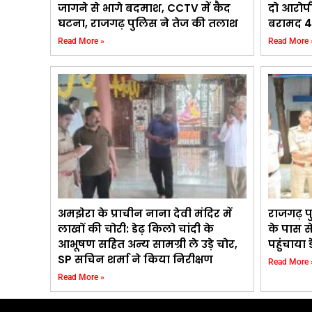
जागने से भागे बदमाश, CCTV में कैद
दो आरोप
घटना, राजगढ़ पुलिस ने तेज की तलाश
बरामद 4
Read More »
Read More 
अमझेरा के प्राचीन नाना देवी मंदिर में
राजगढ़ प
लाखों की चोरी: डेढ़ किलो चांदी के
के पास से
आभूषण सहित अन्य सामग्री ले उड़े चोर,
पहुंचाया
SP सचिन शर्मा ने किया निरीक्षण
Read More 
Read More »