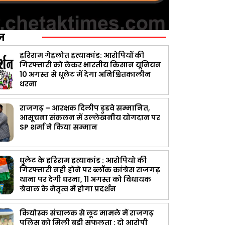
ज़
हरिराम गेहलोत हत्याकांड: आरोपियों की
गिरफ्तारी को लेकर भारतीय किसान यूनियन
10 अगस्त से धूलेट में देगा अनिश्चितकालीन
धरना
राजगढ़ – आरक्षक दिलीप डुडवे सम्मानित,
आसूचना संकलन में उल्लेखनीय योगदान पर
SP शर्मा ने किया सम्मान
धुलेट के हरिराम हत्याकांड : आरोपियो की
गिरफ्तारी नही होने पर ब्लॉक कांग्रेस राजगढ़
थाना पर देगी धरना, 11 अगस्त को विधायक
ग्रेवाल के नेतृत्व में होगा प्रदर्शन
कियोस्क संचालक से लूट मामले में राजगढ़
पुलिस को मिली बड़ी सफलता : दो आरोपी