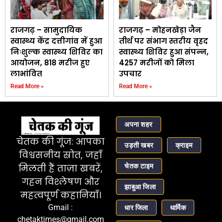
राजगढ़ – सामुदायिक
राजगढ़ – मोहनखेड़ा जैन
स्वास्थ्य केंद्र दत्तीगांव में हुआ
तीर्थ पर संभाग स्तरीय वृहद
निःशुल्क स्वास्थ्य शिविर का
स्वास्थ्य शिविर हुआ संपन्न,
आयोजन, 818 मरीज हुए
4257 मरीजों को मिला
लाभांवित
उपचार
Read More »
Read More »
अपना शहर
चेतक की गूंज: आपका
उड़ती खबर
क्राइम
विश्वसनीय स्रोत, जहाँ
चेतक टाइम
मिलती हैं ताज़ा खबरें,
गहन विश्लेषण और
झाबुआ जिला
महत्वपूर्ण कहानियाँ।
Gmail :
धार जिला
धार्मिक
chetaktimes@gmail.com