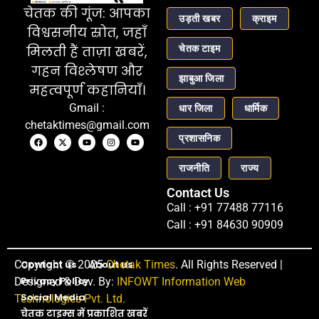
चेतक की गूंज: आपका
उड़ती खबर
क्राइम
विश्वसनीय स्रोत, जहाँ
चेतक टाइम
मिलती हैं ताज़ा खबरें,
गहन विश्लेषण और
झाबुआ जिला
महत्वपूर्ण कहानियाँ।
Gmail :
धार जिला
धार्मिक
chetaktimes@gmail.com
प्रशासनिक
राजनीति
राज्य
Contact Us
Call : +91 77488 77116
Call : +91 84630 90909
Copyright © 2025
Contact us
About us
Chetak Times
. All Rights Reserved |
Privacy Policy
Designed & Dev. By:
INFOWT Information Web
Social Media
Technologies Pvt. Ltd.
चेतक टाइम्स में प्रकाशित खबरें