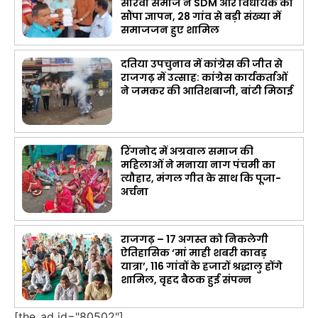
सीरवी समाज ने SDM और विधायक को
सौंपा ज्ञापन, 28 गांव से बड़ी संख्या में
समाजजन हुए शामिल
दतिया उपचुनाव में कांग्रेस की जीत से
राजगढ़ में उत्साह: कांग्रेस कार्यकर्ताओं
ने जमकर की आतिशबाजी, बांटी मिठाई
रिंगनोद में अग्रवाल समाज की
महिलाओं ने मनाया नाग पंचमी का
त्यौहार, मंगल गीत के साथ कि पूजा-
अर्चना
राजगढ़ – 17 अगस्त को निकलेगी
ऐतिहासिक ‘मां माही शबरी कावड़
यात्रा’, 116 गांवों के हजारों श्रद्धालु होंगे
शामिल, वृहद बैठक हुई संपन्न
[the_ad id="80502"]