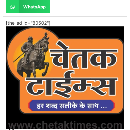
WhatsApp
[the_ad id="80502"]