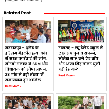
Related Post
सरदारपुर – धुलेट के
राजगढ़ – न्यू टैलेंट स्कूल में
हरिराम गेहलोत हत्या कांड
छात्र संघ चुनाव संपन्न,
में सख्त कार्रवाई की मांग,
सोमेश मारू बने ‘हेड बॉय’
सीरवी समाज ने SDM और
और ध्वजा सिंह तोमर चुनी
विधायक को सौंपा ज्ञापन,
गईं ‘हेड गर्ल’
28 गांव से बड़ी संख्या में
Read More »
समाजजन हुए शामिल
Read More »