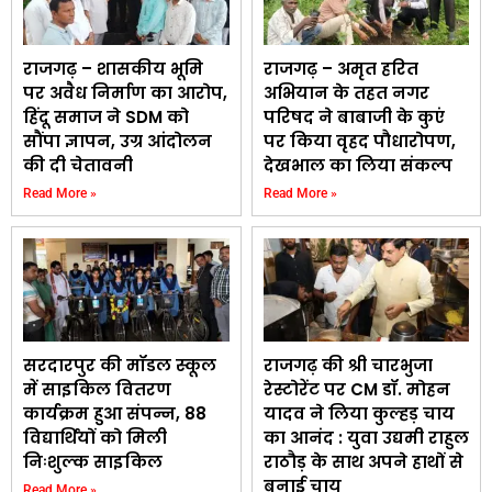
राजगढ़ – शासकीय भूमि
राजगढ़ – अमृत हरित
पर अवैध निर्माण का आरोप,
अभियान के तहत नगर
हिंदू समाज ने SDM को
परिषद ने बाबाजी के कुएं
सौंपा ज्ञापन, उग्र आंदोलन
पर किया वृहद पौधारोपण,
की दी चेतावनी
देखभाल का लिया संकल्प
Read More »
Read More »
सरदारपुर की मॉडल स्कूल
राजगढ़ की श्री चारभुजा
में साइकिल वितरण
रेस्टोरेंट पर CM डॉ. मोहन
कार्यक्रम हुआ संपन्न, 88
यादव ने लिया कुल्हड़ चाय
विद्यार्थियों को मिली
का आनंद : युवा उद्यमी राहुल
निःशुल्क साइकिल
राठौड़ के साथ अपने हाथों से
बनाई चाय
Read More »