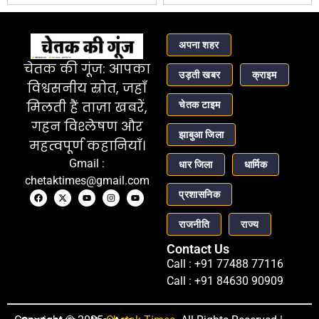
अपना शहर
चेतक की गूंज: आपका
उड़ती खबर
क्राइम
विश्वसनीय स्रोत, जहाँ
चेतक टाइम
मिलती हैं ताज़ा खबरें,
गहन विश्लेषण और
झाबुआ जिला
महत्वपूर्ण कहानियाँ।
Gmail :
धार जिला
धार्मिक
chetaktimes@gmail.com
प्रशासनिक
राजनीति
राज्य
Contact Us
Call : +91 77488 77116
Call : +91 84630 90909