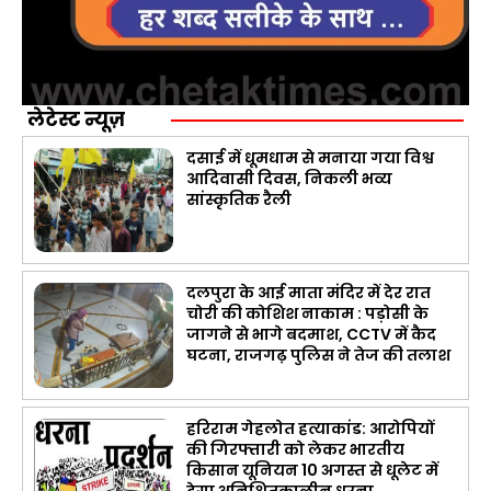
लेटेस्ट न्यूज़
दसाई में धूमधाम से मनाया गया विश्व
आदिवासी दिवस, निकली भव्य
सांस्कृतिक रैली
दलपुरा के आई माता मंदिर में देर रात
चोरी की कोशिश नाकाम : पड़ोसी के
जागने से भागे बदमाश, CCTV में कैद
घटना, राजगढ़ पुलिस ने तेज की तलाश
हरिराम गेहलोत हत्याकांड: आरोपियों
की गिरफ्तारी को लेकर भारतीय
किसान यूनियन 10 अगस्त से धूलेट में
देगा अनिश्चितकालीन धरना