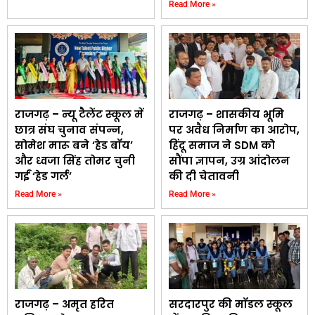
Read More »
राजगढ़ – न्यू टैलेंट स्कूल में
राजगढ़ – शासकीय भूमि
छात्र संघ चुनाव संपन्न,
पर अवैध निर्माण का आरोप,
सोमेश मारू बने ‘हेड बॉय’
हिंदू समाज ने SDM को
और ध्वजा सिंह तोमर चुनी
सौंपा ज्ञापन, उग्र आंदोलन
गईं ‘हेड गर्ल’
की दी चेतावनी
Read More »
Read More »
राजगढ़ – अमृत हरित
सरदारपुर की मॉडल स्कूल