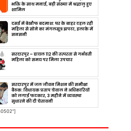
भक्ति के साथ मनाई, बड़ी संख्या में श्रद्धालु हुए
शामिल
दसई में बेखौफ बदमाश: घर के बाहर टहल रही
महिला से सोने का मंगलसूत्र झपटा, इलाके में
सनसनी
सरदारपुर – डायल 112 की तत्परता से गर्भवती
महिला को समय पर मिला उपचार
सरदारपुर में जल जीवन मिशन की समीक्षा
बैठक: विधायक प्रताप ग्रेवाल ने अधिकारियों
को लगाई फटकार, 3 महीने में व्यवस्था
सुधारने की दी चेतावनी
80502"]