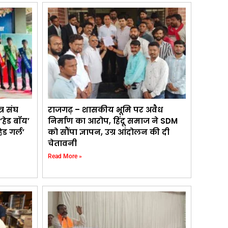
्र संघ
राजगढ़ – शासकीय भूमि पर अवैध
‘हेड बॉय’
निर्माण का आरोप, हिंदू समाज ने SDM
ेड गर्ल’
को सौंपा ज्ञापन, उग्र आंदोलन की दी
चेतावनी
Read More »