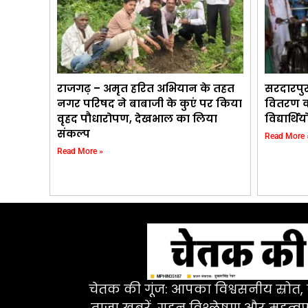
राजगढ़ – अमृत हरित अभियान के तहत
सरदारपु
नगर परिषद ने बाबाजी के कुएं पर किया
वितरण का
वृहद पौधारोपण, देखभाल का लिया
विद्यार्
संकल्प
Read More 
Read More »
चेतक की गूंज: आपका विश्वसनीय स्रोत, ज
ताज़ा खबरें, गहन विश्लेषण और महत्वपू