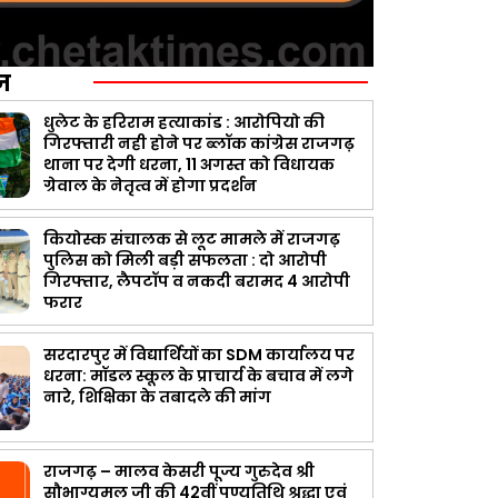
ज़
धुलेट के हरिराम हत्याकांड : आरोपियो की
गिरफ्तारी नही होने पर ब्लॉक कांग्रेस राजगढ़
थाना पर देगी धरना, 11 अगस्त को विधायक
ग्रेवाल के नेतृत्व में होगा प्रदर्शन
कियोस्क संचालक से लूट मामले में राजगढ़
पुलिस को मिली बड़ी सफलता : दो आरोपी
गिरफ्तार, लैपटॉप व नकदी बरामद 4 आरोपी
फरार
सरदारपुर में विद्यार्थियों का SDM कार्यालय पर
धरना: मॉडल स्कूल के प्राचार्य के बचाव में लगे
नारे, शिक्षिका के तबादले की मांग
राजगढ़ – मालव केसरी पूज्य गुरुदेव श्री
सौभाग्यमल जी की 42वीं पुण्यतिथि श्रद्धा एवं