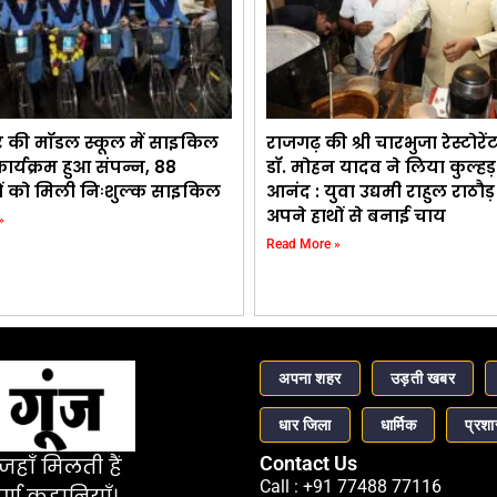
र की मॉडल स्कूल में साइकिल
राजगढ़ की श्री चारभुजा रेस्टोरे
र्यक्रम हुआ संपन्न, 88
डॉ. मोहन यादव ने लिया कुल्ह
थियों को मिली निःशुल्क साइकिल
आनंद : युवा उद्यमी राहुल राठौ
अपने हाथों से बनाई चाय
»
Read More »
अपना शहर
उड़ती खबर
धार जिला
धार्मिक
प्रश
Contact Us
हाँ मिलती हैं
Call : +91 77488 77116
र्ण कहानियाँ।