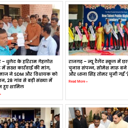
 – धुलेट के हरिराम गेहलोत
राजगढ़ – न्यू टैलेंट स्कूल में छात
ड में सख्त कार्रवाई की मांग,
चुनाव संपन्न, सोमेश मारू बने 
माज ने SDM और विधायक को
और ध्वजा सिंह तोमर चुनी गईं ‘ह
ापन, 28 गांव से बड़ी संख्या में
Read More »
 हुए शामिल
»