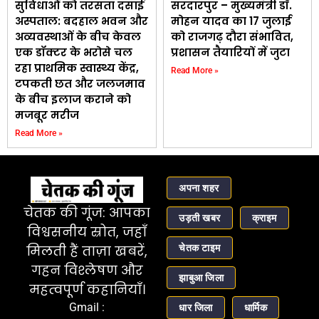
सुविधाओं को तरसता दसाई
सरदारपुर – मुख्यमंत्री डॉ.
अस्पताल: बदहाल भवन और
मोहन यादव का 17 जुलाई
अव्यवस्थाओं के बीच केवल
को राजगढ़ दौरा संभावित,
एक डॉक्टर के भरोसे चल
प्रशासन तैयारियों में जुटा
रहा प्राथमिक स्वास्थ्य केंद्र,
Read More »
टपकती छत और जलजमाव
के बीच इलाज कराने को
मजबूर मरीज
Read More »
अपना शहर
चेतक की गूंज: आपका
उड़ती खबर
क्राइम
विश्वसनीय स्रोत, जहाँ
चेतक टाइम
मिलती हैं ताज़ा खबरें,
गहन विश्लेषण और
झाबुआ जिला
महत्वपूर्ण कहानियाँ।
Gmail :
धार जिला
धार्मिक