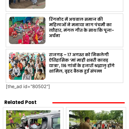
रिंगनोद में अग्रवाल समाज की
महिलाओं ने मनाया नाग पंचमी का
त्यौहार, मंगल गीत के साथ कि पूजा-
अर्चना
राजगढ़ – 17 अगस्त को निकलेगी
ऐतिहासिक ‘मां माही शबरी कावड़
यात्रा’, 116 गांवों के हजारों श्रद्धालु होंगे
शामिल, वृहद बैठक हुई संपन्न
[the_ad id="80502"]
Related Post