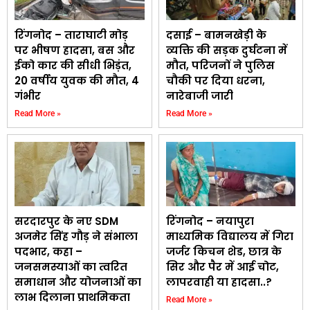
रिंगनोद – ताराघाटी मोड़
दसाई – बामनखेड़ी के
पर भीषण हादसा, बस और
व्यक्ति की सड़क दुर्घटना में
ईको कार की सीधी भिड़ंत,
मौत, परिजनों ने पुलिस
20 वर्षीय युवक की मौत, 4
चौकी पर दिया धरना,
गंभीर
नारेबाजी जारी
Read More »
Read More »
सरदारपुर के नए SDM
रिंगनोद – नयापुरा
अजमेर सिंह गौड़ ने संभाला
माध्यमिक विद्यालय में गिरा
पदभार, कहा –
जर्जर किचन शेड, छात्र के
जनसमस्याओं का त्वरित
सिर और पैर में आई चोट,
समाधान और योजनाओं का
लापरवाही या हादसा..?
लाभ दिलाना प्राथमिकता
Read More »