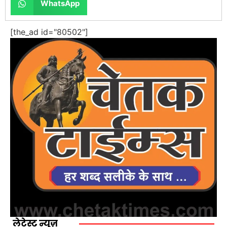
WhatsApp
[the_ad id="80502"]
लेटेस्ट न्यूज़