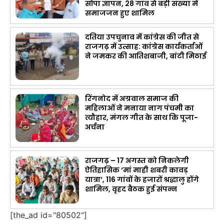
सौंपा ज्ञापन, 28 गांव से बड़ी संख्या में
समाजजन हुए शामिल
दतिया उपचुनाव में कांग्रेस की जीत से
राजगढ़ में उत्साह: कांग्रेस कार्यकर्ताओं
ने जमकर की आतिशबाजी, बांटी मिठाई
रिंगनोद में अग्रवाल समाज की
महिलाओं ने मनाया नाग पंचमी का
त्यौहार, मंगल गीत के साथ कि पूजा-
अर्चना
राजगढ़ – 17 अगस्त को निकलेगी
ऐतिहासिक ‘मां माही शबरी कावड़
यात्रा’, 116 गांवों के हजारों श्रद्धालु होंगे
शामिल, वृहद बैठक हुई संपन्न
[the_ad id="80502"]