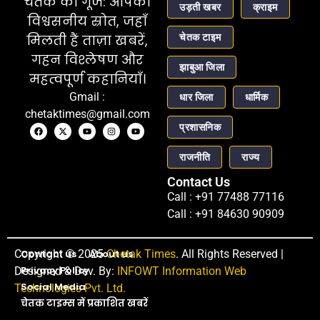
चेतक की गूंज: आपका
उड़ती खबर
क्राइम
विश्वसनीय स्रोत, जहाँ
चेतक टाइम
मिलती हैं ताज़ा खबरें,
गहन विश्लेषण और
झाबुआ जिला
महत्वपूर्ण कहानियाँ।
Gmail :
धार जिला
धार्मिक
chetaktimes@gmail.com
प्रशासनिक
राजनीति
राज्य
Contact Us
Call : +91 77488 77116
Call : +91 84630 90909
Copyright © 2025
Contact us
About us
Chetak Times
. All Rights Reserved |
Privacy Policy
Designed & Dev. By:
INFOWT Information Web
Social Media
Technologies Pvt. Ltd.
चेतक टाइम्स में प्रकाशित खबरें