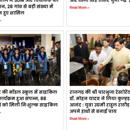
माज ने SDM और विधायक को
और ध्वजा सिंह तोमर चुनी गईं ‘ह
ापन, 28 गांव से बड़ी संख्या में
Read More »
 हुए शामिल
»
र की मॉडल स्कूल में साइकिल
राजगढ़ की श्री चारभुजा रेस्टोरे
र्यक्रम हुआ संपन्न, 88
डॉ. मोहन यादव ने लिया कुल्ह
थियों को मिली निःशुल्क साइकिल
आनंद : युवा उद्यमी राहुल राठौ
अपने हाथों से बनाई चाय
»
Read More »