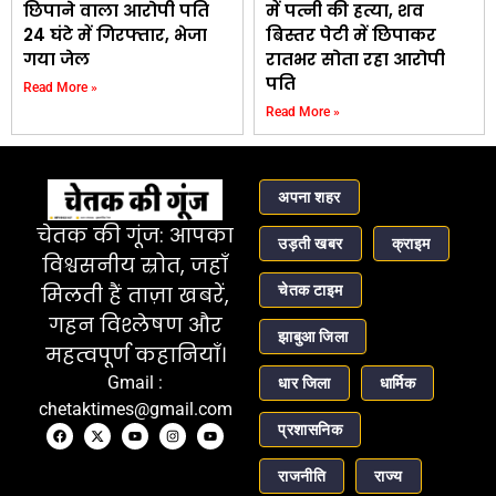
छिपाने वाला आरोपी पति
में पत्नी की हत्या, शव
24 घंटे में गिरफ्तार, भेजा
बिस्तर पेटी में छिपाकर
गया जेल
रातभर सोता रहा आरोपी
पति
Read More »
Read More »
अपना शहर
चेतक की गूंज: आपका
उड़ती खबर
क्राइम
विश्वसनीय स्रोत, जहाँ
चेतक टाइम
मिलती हैं ताज़ा खबरें,
गहन विश्लेषण और
झाबुआ जिला
महत्वपूर्ण कहानियाँ।
Gmail :
धार जिला
धार्मिक
chetaktimes@gmail.com
प्रशासनिक
राजनीति
राज्य