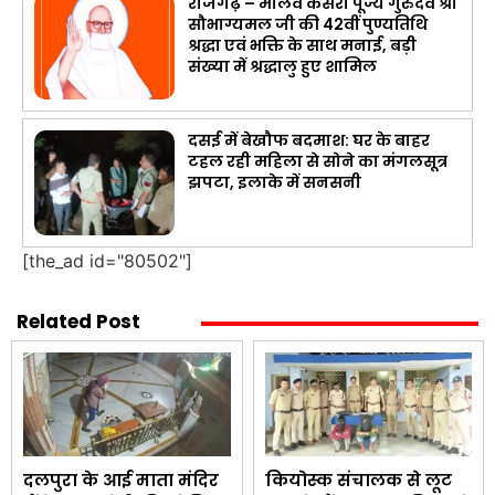
राजगढ़ – मालव केसरी पूज्य गुरुदेव श्री
सौभाग्यमल जी की 42वीं पुण्यतिथि
श्रद्धा एवं भक्ति के साथ मनाई, बड़ी
संख्या में श्रद्धालु हुए शामिल
दसई में बेखौफ बदमाश: घर के बाहर
टहल रही महिला से सोने का मंगलसूत्र
झपटा, इलाके में सनसनी
[the_ad id="80502"]
Related Post
दलपुरा के आई माता मंदिर
कियोस्क संचालक से लूट