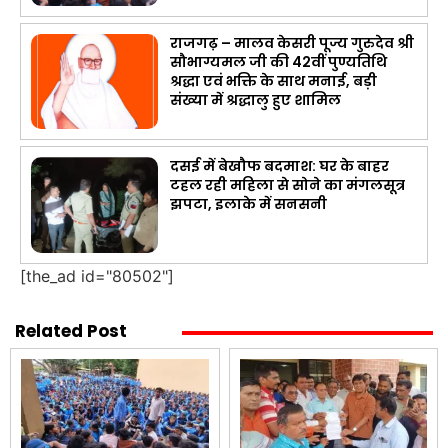
राजगढ़ – मालव केसरी पूज्य गुरुदेव श्री
सौभाग्यमल जी की 42वीं पुण्यतिथि
श्रद्धा एवं भक्ति के साथ मनाई, बड़ी
संख्या में श्रद्धालु हुए शामिल
दसई में बेखौफ बदमाश: घर के बाहर
टहल रही महिला से सोने का मंगलसूत्र
झपटा, इलाके में सनसनी
[the_ad id="80502"]
Related Post