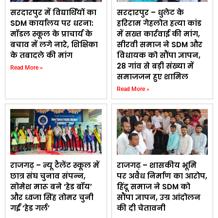
सरदारपुर में विद्यार्थियों का
सरदारपुर – धुलेट के
SDM कार्यालय पर धरना:
हरिराम गेहलोत हत्या कांड
मॉडल स्कूल के प्राचार्य के
में सख्त कार्रवाई की मांग,
बचाव में लगे नारे, शिक्षिका
सीरवी समाज ने SDM और
के तबादले की मांग
विधायक को सौंपा ज्ञापन,
28 गांव से बड़ी संख्या में
Read More »
समाजजन हुए शामिल
Read More »
राजगढ़ – न्यू टैलेंट स्कूल में
राजगढ़ – शासकीय भूमि
छात्र संघ चुनाव संपन्न,
पर अवैध निर्माण का आरोप,
सोमेश मारू बने ‘हेड बॉय’
हिंदू समाज ने SDM को
और ध्वजा सिंह तोमर चुनी
सौंपा ज्ञापन, उग्र आंदोलन
गईं ‘हेड गर्ल’
की दी चेतावनी