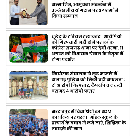
सम्मानित, आसूचना संकलन में
उल्लेखनीय योगदान पर SP शर्मा ने
किया सम्मान
धुलेट के हरिराम हत्याकांड : आरोपियो
की गिरफ्तारी नही होने पर ब्लॉक
कांग्रेस राजगढ़ थाना पर देगी धरना, 11
अगस्त को विधायक ग्रेवाल के नेतृत्व में
होगा प्रदर्शन
कियोस्क संचालक से लूट मामले में
राजगढ़ पुलिस को मिली बड़ी सफलता :
दो आरोपी गिरफ्तार, लैपटॉप व नकदी
बरामद 4 आरोपी फरार
सरदारपुर में विद्यार्थियों का SDM
कार्यालय पर धरना: मॉडल स्कूल के
प्राचार्य के बचाव में लगे नारे, शिक्षिका के
तबादले की मांग