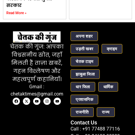
सरकार
Read More »
अपना शहर
चेतक की गूंज: आपका
उड़ती खबर
क्राइम
विश्वसनीय स्रोत, जहाँ
चेतक टाइम
मिलती हैं ताज़ा खबरें,
गहन विश्लेषण और
झाबुआ जिला
महत्वपूर्ण कहानियाँ।
Gmail :
धार जिला
धार्मिक
chetaktimes@gmail.com
प्रशासनिक
राजनीति
राज्य
Contact Us
Call : +91 77488 77116