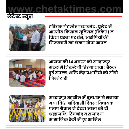
लेटेस्ट न्यूज़
हरिराम गेहलोत हत्याकांड : धूलेट में
भारतीय किसान यूनियन (टिकैत) ने
किया धरना प्रदर्शन, आरोपियों की
गिरफ्तारी को लेकर सौपा ज्ञापन
भाजपा की 14 अगस्त को सरदारपुर
मंडल में निकलेगी तिरंगा यात्रा : बैठक
हुई संपन्न, शक्ति केंद्र प्रभारियों को सौंपी
जिम्मेदारी
सरदारपुर तहसील में धूमधाम से मनाया
गया विश्व आदिवासी दिवस: विधायक
प्रताप ग्रेवाल ने टंट्या मामा को दी
श्रद्धांजलि, रिंगनोद व राजोद में
सामाजिक रैली में हुए शामिल