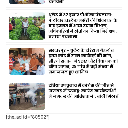
चेतावनी
धुलेट में 82 हजार पौधों का पंचनामा:
पाटीदार हाईटेक नर्सरी की शिकायत के
बाद हरकत में आया उद्यान विभाग,
अधिकारियों ने खेतों का किया निरीक्षण,
बनाया पंचनामा
सरदारपुर – धुलेट के हरिराम गेहलोत
हत्या कांड में सख्त कार्रवाई की मांग,
सीरवी समाज ने SDM और विधायक को
सौंपा ज्ञापन, 28 गांव से बड़ी संख्या में
समाजजन हुए शामिल
दतिया उपचुनाव में कांग्रेस की जीत से
राजगढ़ में उत्साह: कांग्रेस कार्यकर्ताओं
ने जमकर की आतिशबाजी, बांटी मिठाई
[the_ad id="80502"]