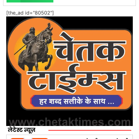
[the_ad id="80502"]
लेटेस्ट न्यूज़