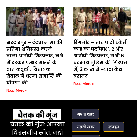
सरदारपुर – टंट्या मामा की
रिंगनोंद – ताराघाटी डकैती
प्रतिमा क्षतिग्रस्त करने
कांड का पर्दाफाश, 2 और
वाला आरोपी गिरफ्तार, नशे
आरोपी गिरफ्तार, सभी 6
में डरकर पत्थर मारने की
बदमाश पुलिस की गिरफ्त
बात कबूली, विधायक
में, ₹2 लाख से ज्यादा कैश
ग्रेवाल ने धरना समाप्ति की
बरामद
घोषणा की
Read More »
Read More »
अपना शहर
चेतक की गूंज: आपका
उड़ती खबर
क्राइम
विश्वसनीय स्रोत, जहाँ