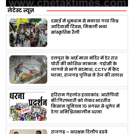
लेटेस्ट न्यूज़
दसाई में धूमधाम से मनाया गया विश्व
आदिवासी दिवस, निकली भव्य
सांस्कृतिक रैली
दलपुरा के आई माता मंदिर में देर रात
चोरी की कोशिश नाकाम : पड़ोसी के
जागने से भागे बदमाश, CCTV में कैद
घटना, राजगढ़ पुलिस ने तेज की तलाश
हरिराम गेहलोत हत्याकांड: आरोपियों
की गिरफ्तारी को लेकर भारतीय
किसान यूनियन 10 अगस्त से धूलेट में
देगा अनिश्चितकालीन धरना
राजगढ़ – आरक्षक दिलीप डुडवे