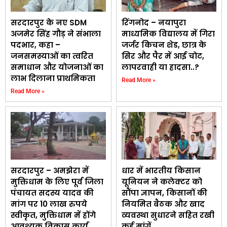
सरदारपुर के नए SDM
रिंगनोद – नयापुरा
अजमेर सिंह गौड़ ने संभाला
माध्यमिक विद्यालय में गिरा
पदभार, कहा –
जर्जर किचन शेड, छात्र के
जनसमस्याओं का त्वरित
सिर और पैर में आई चोट,
समाधान और योजनाओं का
लापरवाही या हादसा..?
लाभ दिलाना प्राथमिकता
Read More »
Read More »
सरदारपुर – अमझेरा में
धार में भारतीय किसान
मुक्तिधाम के लिए पूर्व जिला
यूनियन ने कलेक्टर को
पंचायत सदस्य यादव की
सौंपा ज्ञापन, किसानों की
मांग पर 10 लाख रुपये
नियमित बैठक और खाद
स्वीकृत, मुक्तिधाम में होंगे
व्यवस्था सुधारने सहित रखी
आवश्यक विकास कार्य
कई मांगें