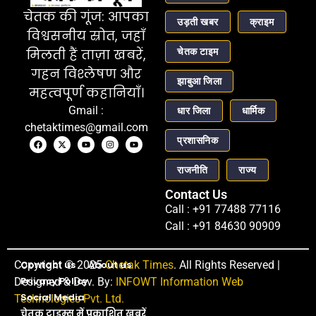
चेतक की गूंज: आपका
उड़ती खबर
क्राइम
विश्वसनीय स्रोत, जहाँ
चेतक टाइम
मिलती हैं ताज़ा खबरें,
गहन विश्लेषण और
झाबुआ जिला
महत्वपूर्ण कहानियाँ।
Gmail :
धार जिला
धार्मिक
chetaktimes@gmail.com
प्रशासनिक
राजनीति
राज्य
Contact Us
Call : +91 77488 77116
Call : +91 84630 90909
Copyright © 2025
Contact us
About us
Chetak Times
. All Rights Reserved |
Privacy Policy
Designed & Dev. By:
INFOWT Information Web
Social Media
Technologies Pvt. Ltd.
चेतक टाइम्स में प्रकाशित खबरें