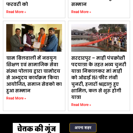
फरवरी को
सम्मान
Read More »
Read More »
ग्राम बिलवाली में नवयुग
सरदारपुर – माही पंचक्रोशी
शिक्षण एवं सामाजिक सेवा
पदयात्रा के तहत भव्य चुनरी
संस्था पोलाय द्वारा ग्रामोदय
यात्रा निकालकर मां माही
से अभ्युदय कार्यक्रम किया
को ओढाई 151 फीट लंबी
आयोजित, समाज सेवको का
चुनरी, हजारों श्रद्धालु हुए
हुआ सम्मान
शामिल, कल से शुरू होगी
यात्रा
Read More »
Read More »
अपना शहर