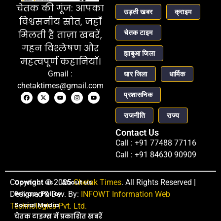
चेतक की गूंज: आपका
उड़ती खबर
क्राइम
विश्वसनीय स्रोत, जहाँ
चेतक टाइम
मिलती हैं ताज़ा खबरें,
गहन विश्लेषण और
झाबुआ जिला
महत्वपूर्ण कहानियाँ।
Gmail :
धार जिला
धार्मिक
chetaktimes@gmail.com
प्रशासनिक
राजनीति
राज्य
Contact Us
Call : +91 77488 77116
Call : +91 84630 90909
Copyright © 2025
Contact us
About us
Chetak Times
. All Rights Reserved |
Privacy Policy
Designed & Dev. By:
INFOWT Information Web
Social Media
Technologies Pvt. Ltd.
चेतक टाइम्स में प्रकाशित खबरें