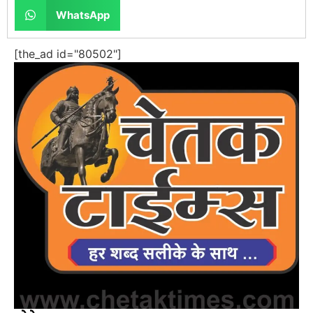
WhatsApp
[the_ad id="80502"]