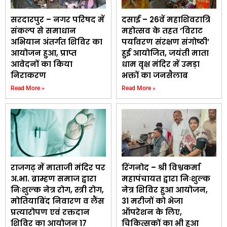
सरदारपुर – नगर परिषद में
दसाई – 26वें महाशिवरात्रि
संकल्प से समाधान
महोत्सव के तहत ‘विराट
अभियान अंतर्गत शिविर का
पर्यावरण संरक्षण संगोष्ठी’
आयोजन हुआ, प्राप्त
हुई आयोजित, जयंती माता
आवेदनों का किया
धाम वृक्ष मंदिर में उमड़ा
निराकरण
भक्तों का जनसैलाब
Read More »
Read More »
राजगढ़ में माताजी मंदिर पर
रिंगनोद – श्री विश्वकर्मा
अ.भा. ब्राम्हण समाज द्वारा
महापंचायत द्वारा निःशुल्क
निःशुल्क नेत्र रोग, स्त्री रोग,
नेत्र शिविर हुआ आयोजन,
मोतियाबिंद निवारण व लैंस
31 मरीजों को भेजा
प्रत्यारोपण एवं रक्तदान
ऑपरेशन के लिए,
शिविर का आयोजन 17
चिकित्सकों का भी हुआ