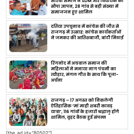
सीरवी समाज ने SDM और विधायक को
सौंपा ज्ञापन, 28 गांव से बड़ी संख्या में
समाजजन हुए शामिल
दतिया उपचुनाव में कांग्रेस की जीत से
राजगढ़ में उत्साह: कांग्रेस कार्यकर्ताओं
ने जमकर की आतिशबाजी, बांटी मिठाई
रिंगनोद में अग्रवाल समाज की
महिलाओं ने मनाया नाग पंचमी का
त्यौहार, मंगल गीत के साथ कि पूजा-
अर्चना
राजगढ़ – 17 अगस्त को निकलेगी
ऐतिहासिक ‘मां माही शबरी कावड़
यात्रा’, 116 गांवों के हजारों श्रद्धालु होंगे
शामिल, वृहद बैठक हुई संपन्न
[the_ad id="80502"]