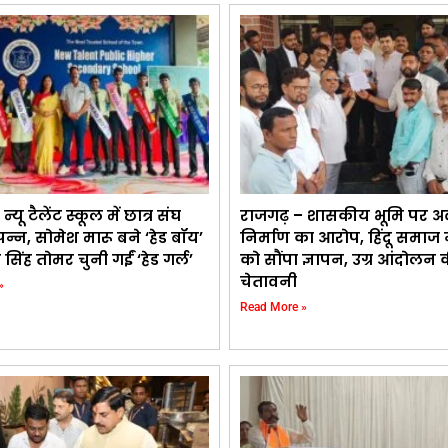
यू टैलेंट स्कूल में छात्र संघ
राजगढ़ – शासकीय भूमि पर अ
पन्न, सोमेश मारू बने ‘हेड बॉय’
निर्माण का आरोप, हिंदू समाज
सिंह तोमर चुनी गईं ‘हेड गर्ल’
को सौंपा ज्ञापन, उग्र आंदोलन 
चेतावनी
»
Read More »