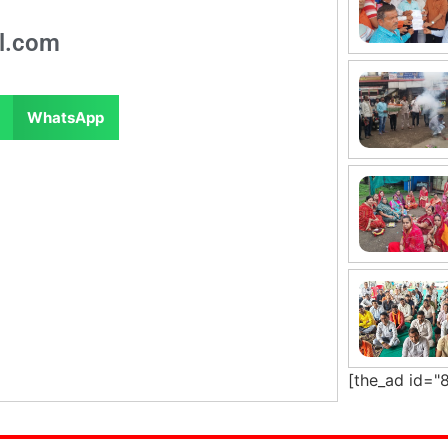
l.com
WhatsApp
[the_ad id="