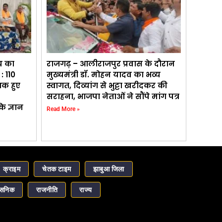
च का
राजगढ़ – आलीराजपुर प्रवास के दौरान
: 110
मुख्यमंत्री डॉ. मोहन यादव का भव्य
्षक हुए
स्वागत, दिव्यांग से भुट्टा खरीदकर की
सराहना, भाजपा नेताओं ने सौंपे मांग पत्र
े ज्ञान
Read More »
क्राइम
चेतक टाइम
झाबुआ जिला
ासनिक
राजनीति
राज्य