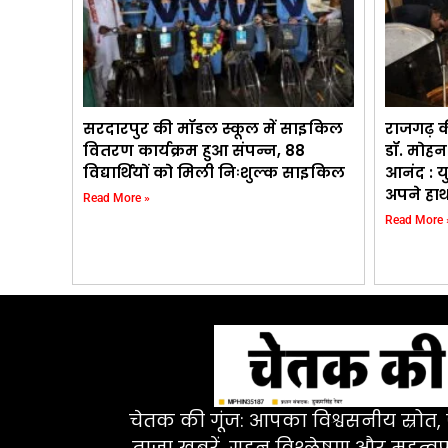
सरदारपुर की मॉडल स्कूल में साइकिल
राजगढ़ की 
वितरण कार्यक्रम हुआ संपन्न, 88
डॉ. मोहन
विद्यार्थियों को मिली निःशुल्क साइकिल
आनंद : य
अपने हाथ
Read More »
Read More 
चेतक की गूंज: आपका विश्वसनीय स्रोत, ज
ताज़ा खबरें, गहन विश्लेषण और महत्वपू