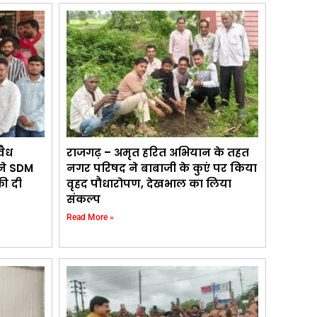
वैध
राजगढ़ – अमृत हरित अभियान के तहत
 ने SDM
नगर परिषद ने बाबाजी के कुएं पर किया
की दी
वृहद पौधारोपण, देखभाल का लिया
संकल्प
Read More »