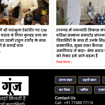
श्री चारभुजा रेस्टोरेंट पर CM
राजगढ़ में जनजाति विकास मं
 यादव ने लिया कुल्हड़ चाय का
प्रतिभा सम्मान समारोह संपन्न 
ुवा उद्यमी राहुल राठौड़ के साथ
विद्यार्थियों के साथ ही उनके शिक
ों से बनाई चाय
सम्मानित, मुख्य वक्ता कैलाश
अमलियार ने कहा- श्रेष्ठ भारत क
»
को लेकर हमे आगे बढ़ना हैं
Read More »
अपना शहर
उड़ती खबर
धार जिला
धार्मिक
प्रश
Contact Us
हाँ मिलती हैं
Call : +91 77488 77116
र्ण कहानियाँ।