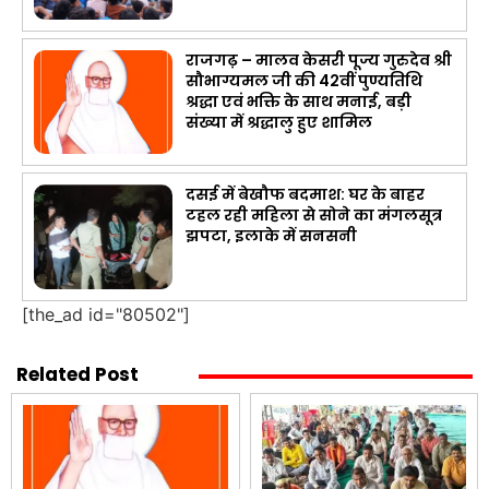
राजगढ़ – मालव केसरी पूज्य गुरुदेव श्री
सौभाग्यमल जी की 42वीं पुण्यतिथि
श्रद्धा एवं भक्ति के साथ मनाई, बड़ी
संख्या में श्रद्धालु हुए शामिल
दसई में बेखौफ बदमाश: घर के बाहर
टहल रही महिला से सोने का मंगलसूत्र
झपटा, इलाके में सनसनी
[the_ad id="80502"]
Related Post