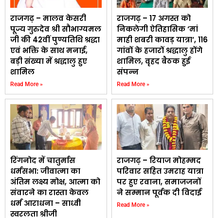
राजगढ़ – मालव केसरी
राजगढ़ – 17 अगस्त को
पूज्य गुरुदेव श्री सौभाग्यमल
निकलेगी ऐतिहासिक ‘मां
जी की 42वीं पुण्यतिथि श्रद्धा
माही शबरी कावड़ यात्रा’, 116
एवं भक्ति के साथ मनाई,
गांवों के हजारों श्रद्धालु होंगे
बड़ी संख्या में श्रद्धालु हुए
शामिल, वृहद बैठक हुई
शामिल
संपन्न
Read More »
Read More »
रिंगनोद में चातुर्मास
राजगढ़ – रियाज मोहम्मद
धर्मसभा: जीवात्मा का
परिवार सहित उमराह यात्रा
अंतिम लक्ष्य मोक्ष, आत्मा को
पर हुए रवाना, समाजजनों
संवारने का रास्ता केवल
ने सम्मान पूर्वक दी विदाई
धर्म आराधना – साध्वी
Read More »
स्वरलता श्रीजी