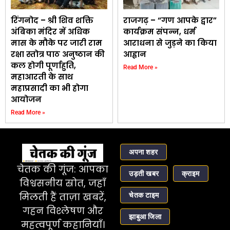
रिंगनोद – श्री शिव शक्ति
राजगढ़ – “गण आपके द्वार”
अंबिका मंदिर में अधिक
कार्यक्रम संपन्न, धर्म
मास के मौके पर जारी राम
आराधना से जुड़ने का किया
रक्षा स्तोत्र पाठ अनुष्ठान की
आह्वान
कल होगी पूर्णाहुति,
Read More »
महाआरती के साथ
महाप्रसादी का भी होगा
आयोजन
Read More »
अपना शहर
चेतक की गूंज: आपका
उड़ती खबर
क्राइम
विश्वसनीय स्रोत, जहाँ
चेतक टाइम
मिलती हैं ताज़ा खबरें,
गहन विश्लेषण और
झाबुआ जिला
महत्वपूर्ण कहानियाँ।