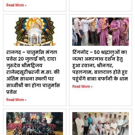
Read More »
राजगढ़ – चातुर्मास मंगल
रिंगनोद – 50 श्रद्धालुओं का
प्रवेश 20 जुलाई काे, दादा
जत्था अमरनाथ दर्शन हेतु
गुरुदेव श्रीमद्विजय
हुआ रवाना, श्रीनगर,
राजेन्द्रसूरीश्वरजी म.सा. की
पहलगाम, बालटाल होते हुए
अंतिम साधना स्थली पर
पहुंचेंगे बाबा बर्फानी के धाम
साध्वीश्री का होगा चातुर्मास
Read More »
प्रवेश
Read More »