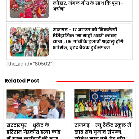
त्यौहार, मंगल गीत के साथ कि पूजा-
अर्चना
राजगढ़ – 17 अगस्त को निकलेगी
ऐतिहासिक ‘मां माही शबरी कावड़
यात्रा’, 116 गांवों के हजारों श्रद्धालु होंगे
शामिल, वृहद बैठक हुई संपन्न
[the_ad id="80502"]
Related Post
सरदारपुर – धुलेट के
राजगढ़ – न्यू टैलेंट स्कूल में
हरिराम गेहलोत हत्या कांड
छात्र संघ चुनाव संपन्न,
में सख्त कार्रवाई की मांग,
सोमेश मारू बने ‘हेड बॉय’