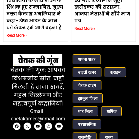
विद्यार्थियों के साथ ही उनके
स्वागत, दिव्यांग से भुट्टा
शिक्षक हुए सम्मानित, मुख्य
खरीदकर की सराहना,
वक्ता कैलाश अमलियार ने
भाजपा नेताओं ने सौंपे मांग
कहा- श्रेष्ठ भारत के ज्ञान
पत्र
को लेकर हमे आगे बढ़ना हैं
Read More »
Read More »
अपना शहर
चेतक की गूंज: आपका
उड़ती खबर
क्राइम
विश्वसनीय स्रोत, जहाँ
चेतक टाइम
मिलती हैं ताज़ा खबरें,
गहन विश्लेषण और
झाबुआ जिला
महत्वपूर्ण कहानियाँ।
Gmail :
धार जिला
धार्मिक
chetaktimes@gmail.com
प्रशासनिक
राजनीति
राज्य