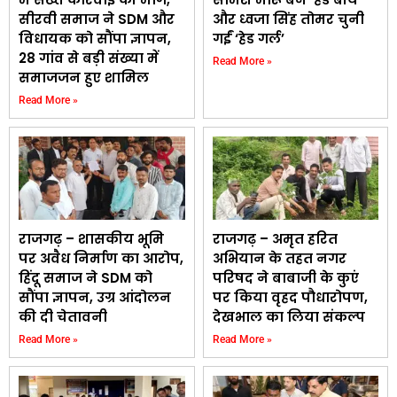
सीरवी समाज ने SDM और
और ध्वजा सिंह तोमर चुनी
विधायक को सौंपा ज्ञापन,
गईं ‘हेड गर्ल’
28 गांव से बड़ी संख्या में
Read More »
समाजजन हुए शामिल
Read More »
राजगढ़ – शासकीय भूमि
राजगढ़ – अमृत हरित
पर अवैध निर्माण का आरोप,
अभियान के तहत नगर
हिंदू समाज ने SDM को
परिषद ने बाबाजी के कुएं
सौंपा ज्ञापन, उग्र आंदोलन
पर किया वृहद पौधारोपण,
की दी चेतावनी
देखभाल का लिया संकल्प
Read More »
Read More »