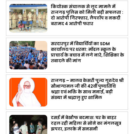
कियोस्क संचालक से लूट मामले में
राजगढ़ पुलिस को मिली बड़ी सफलता :
दो आरोपी गिरफ्तार, लैपटॉप व नकदी
बरामद 4 आरोपी फरार
सरदारपुर में विद्यार्थियों का SDM
कार्यालय पर धरना: मॉडल स्कूल के
प्राचार्य के बचाव में लगे नारे, शिक्षिका के
तबादले की मांग
राजगढ़ – मालव केसरी पूज्य गुरुदेव श्री
सौभाग्यमल जी की 42वीं पुण्यतिथि
श्रद्धा एवं भक्ति के साथ मनाई, बड़ी
संख्या में श्रद्धालु हुए शामिल
दसई में बेखौफ बदमाश: घर के बाहर
टहल रही महिला से सोने का मंगलसूत्र
झपटा, इलाके में सनसनी