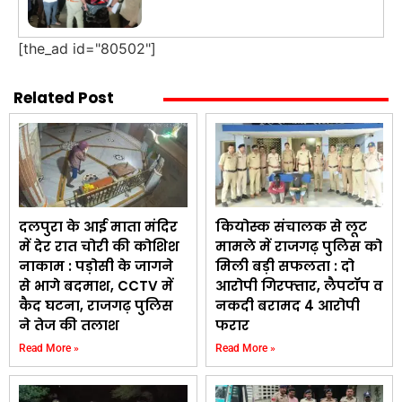
[the_ad id="80502"]
Related Post
दलपुरा के आई माता मंदिर
कियोस्क संचालक से लूट
में देर रात चोरी की कोशिश
मामले में राजगढ़ पुलिस को
नाकाम : पड़ोसी के जागने
मिली बड़ी सफलता : दो
से भागे बदमाश, CCTV में
आरोपी गिरफ्तार, लैपटॉप व
कैद घटना, राजगढ़ पुलिस
नकदी बरामद 4 आरोपी
ने तेज की तलाश
फरार
Read More »
Read More »