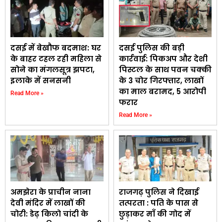
दसई में बेखौफ बदमाश: घर
दसई पुलिस की बड़ी
के बाहर टहल रही महिला से
कार्रवाई: पिकअप और देशी
सोने का मंगलसूत्र झपटा,
पिस्टल के साथ पवन चक्की
इलाके में सनसनी
के 3 चोर गिरफ्तार, लाखों
का माल बरामद, 5 आरोपी
Read More »
फरार
Read More »
अमझेरा के प्राचीन नाना
राजगढ़ पुलिस ने दिखाई
देवी मंदिर में लाखों की
तत्परता : पति के पास से
चोरी: डेढ़ किलो चांदी के
छुड़ाकर माँ की गोद में