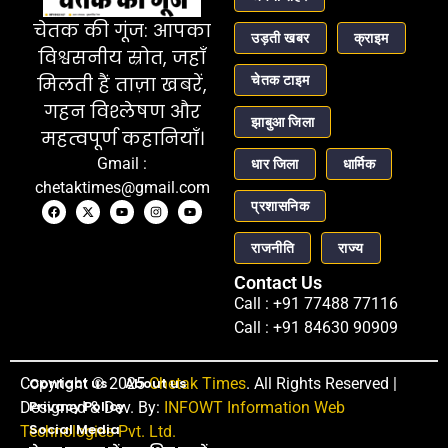
चेतक की गूंज: आपका
उड़ती खबर
क्राइम
विश्वसनीय स्रोत, जहाँ
चेतक टाइम
मिलती हैं ताज़ा खबरें,
गहन विश्लेषण और
झाबुआ जिला
महत्वपूर्ण कहानियाँ।
Gmail :
धार जिला
धार्मिक
chetaktimes@gmail.com
प्रशासनिक
राजनीति
राज्य
Contact Us
Call : +91 77488 77116
Call : +91 84630 90909
Copyright © 2025
Contact us
About us
Chetak Times
. All Rights Reserved |
Privacy Policy
Designed & Dev. By:
INFOWT Information Web
Social Media
Technologies Pvt. Ltd.