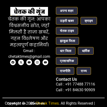
अपना शहर
चेतक की गूंज: आपका
उड़ती खबर
क्राइम
विश्वसनीय स्रोत, जहाँ
चेतक टाइम
मिलती हैं ताज़ा खबरें,
गहन विश्लेषण और
झाबुआ जिला
महत्वपूर्ण कहानियाँ।
Gmail :
धार जिला
धार्मिक
chetaktimes@gmail.com
प्रशासनिक
राजनीति
राज्य
Contact Us
Call : +91 77488 77116
Call : +91 84630 90909
Copyright © 2025
Contact us
About us
Chetak Times
. All Rights Reserved |