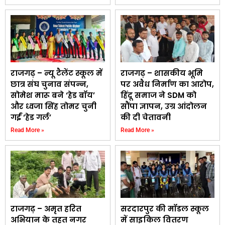
राजगढ़ – न्यू टैलेंट स्कूल में
राजगढ़ – शासकीय भूमि
छात्र संघ चुनाव संपन्न,
पर अवैध निर्माण का आरोप,
सोमेश मारू बने ‘हेड बॉय’
हिंदू समाज ने SDM को
और ध्वजा सिंह तोमर चुनी
सौंपा ज्ञापन, उग्र आंदोलन
गईं ‘हेड गर्ल’
की दी चेतावनी
Read More »
Read More »
राजगढ़ – अमृत हरित
सरदारपुर की मॉडल स्कूल
अभियान के तहत नगर
में साइकिल वितरण