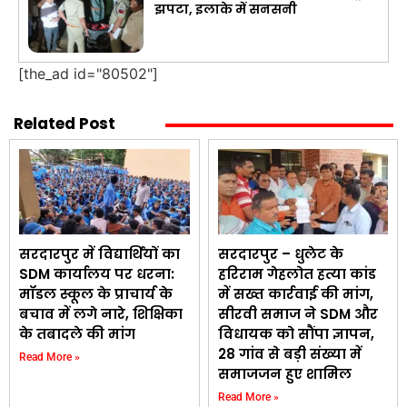
झपटा, इलाके में सनसनी
[the_ad id="80502"]
Related Post
सरदारपुर में विद्यार्थियों का
सरदारपुर – धुलेट के
SDM कार्यालय पर धरना:
हरिराम गेहलोत हत्या कांड
मॉडल स्कूल के प्राचार्य के
में सख्त कार्रवाई की मांग,
बचाव में लगे नारे, शिक्षिका
सीरवी समाज ने SDM और
के तबादले की मांग
विधायक को सौंपा ज्ञापन,
28 गांव से बड़ी संख्या में
Read More »
समाजजन हुए शामिल
Read More »