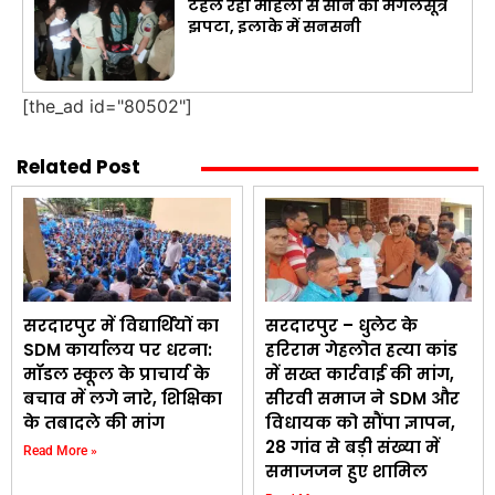
टहल रही महिला से सोने का मंगलसूत्र
झपटा, इलाके में सनसनी
[the_ad id="80502"]
Related Post
सरदारपुर में विद्यार्थियों का
सरदारपुर – धुलेट के
SDM कार्यालय पर धरना:
हरिराम गेहलोत हत्या कांड
मॉडल स्कूल के प्राचार्य के
में सख्त कार्रवाई की मांग,
बचाव में लगे नारे, शिक्षिका
सीरवी समाज ने SDM और
के तबादले की मांग
विधायक को सौंपा ज्ञापन,
28 गांव से बड़ी संख्या में
Read More »
समाजजन हुए शामिल