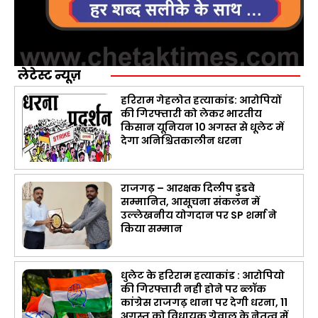
लेटेस्ट न्यूज़
हरिराम गेहलोत हत्याकांड: आरोपियों
की गिरफ्तारी को लेकर भारतीय
किसान यूनियन 10 अगस्त से धूलेट में
देगा अनिश्चितकालीन धरना
राजगढ़ – आरक्षक दिलीप डुडवे
सम्मानित, आसूचना संकलन में
उल्लेखनीय योगदान पर SP शर्मा ने
किया सम्मान
धुलेट के हरिराम हत्याकांड : आरोपियो
की गिरफ्तारी नही होने पर ब्लॉक
कांग्रेस राजगढ़ थाना पर देगी धरना, 11
अगस्त को विधायक ग्रेवाल के नेतृत्व में