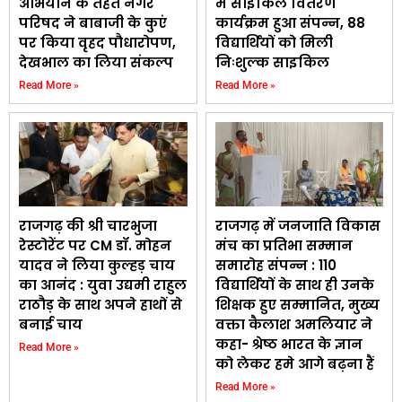
अभियान के तहत नगर
में साइकिल वितरण
परिषद ने बाबाजी के कुएं
कार्यक्रम हुआ संपन्न, 88
पर किया वृहद पौधारोपण,
विद्यार्थियों को मिली
देखभाल का लिया संकल्प
निःशुल्क साइकिल
Read More »
Read More »
राजगढ़ की श्री चारभुजा
राजगढ़ में जनजाति विकास
रेस्टोरेंट पर CM डॉ. मोहन
मंच का प्रतिभा सम्मान
यादव ने लिया कुल्हड़ चाय
समारोह संपन्न : 110
का आनंद : युवा उद्यमी राहुल
विद्यार्थियों के साथ ही उनके
राठौड़ के साथ अपने हाथों से
शिक्षक हुए सम्मानित, मुख्य
बनाई चाय
वक्ता कैलाश अमलियार ने
कहा- श्रेष्ठ भारत के ज्ञान
Read More »
को लेकर हमे आगे बढ़ना हैं
Read More »