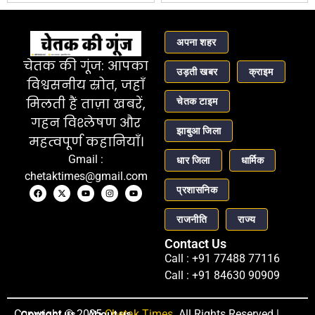
अपना शहर
चेतक की गूंज: आपका
उड़ती खबर
क्राइम
विश्वसनीय स्रोत, जहाँ
चेतक टाइम
मिलती हैं ताज़ा खबरें,
गहन विश्लेषण और
झाबुआ जिला
महत्वपूर्ण कहानियाँ।
Gmail :
धार जिला
धार्मिक
chetaktimes@gmail.com
प्रशासनिक
राजनीति
राज्य
Contact Us
Call : +91 77488 77116
Call : +91 84630 90909
Copyright © 2025
Contact us
About us
Chetak Times
. All Rights Reserved |