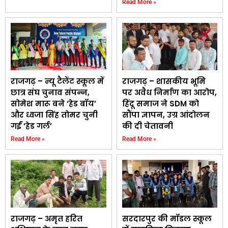
Read More »
राजगढ़ – न्यू टैलेंट स्कूल में
राजगढ़ – शासकीय भूमि
छात्र संघ चुनाव संपन्न,
पर अवैध निर्माण का आरोप,
सोमेश मारू बने ‘हेड बॉय’
हिंदू समाज ने SDM को
और ध्वजा सिंह तोमर चुनी
सौंपा ज्ञापन, उग्र आंदोलन
गईं ‘हेड गर्ल’
की दी चेतावनी
Read More »
Read More »
राजगढ़ – अमृत हरित
सरदारपुर की मॉडल स्कूल