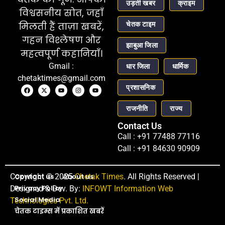
उड़ती खबर
क्राइम
विश्वसनीय स्रोत, जहाँ
चेतक टाइम
मिलती हैं ताज़ा खबरें,
गहन विश्लेषण और
झाबुआ जिला
महत्वपूर्ण कहानियाँ।
Gmail :
धार जिला
धार्मिक
chetaktimes@gmail.com
प्रशासनिक
राजनीति
राज्य
Contact Us
Call : +91 77488 77116
Call : +91 84630 90909
Copyright © 2025
Contact us
About us
Chetak Times
. All Rights Reserved |
Privacy Policy
Designed & Dev. By:
INFOWT Information Web
Social Media
Technologies Pvt. Ltd.
चेतक टाइम्स में प्रकाशित खबरें