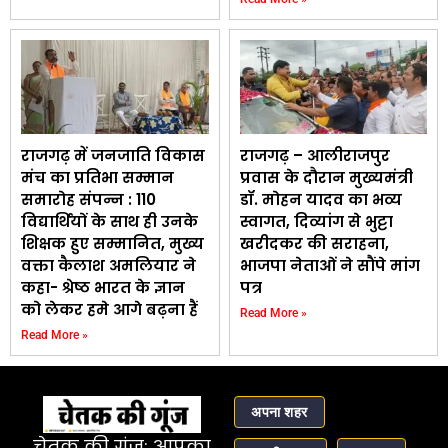
राजगढ़ में जनजाति विकास
राजगढ़ – आलीराजपुर
मंच का प्रतिभा सम्मान
प्रवास के दौरान मुख्यमंत्री
समारोह संपन्न : 110
डॉ. मोहन यादव का भव्य
विद्यार्थियों के साथ ही उनके
स्वागत, दिव्यांग से भुट्टा
शिक्षक हुए सम्मानित, मुख्य
खरीदकर की सराहना,
वक्ता कैलाश अमलियार ने
भाजपा नेताओं ने सौंपे मांग
कहा- श्रेष्ठ भारत के ज्ञान
पत्र
को लेकर हमे आगे बढ़ना हैं
Read More »
Read More »
अपना शहर
चेतक की गूंज: आपका