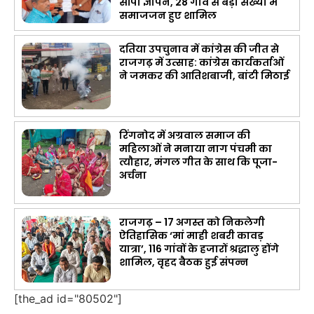
सौंपा ज्ञापन, 28 गांव से बड़ी संख्या में
समाजजन हुए शामिल
दतिया उपचुनाव में कांग्रेस की जीत से
राजगढ़ में उत्साह: कांग्रेस कार्यकर्ताओं
ने जमकर की आतिशबाजी, बांटी मिठाई
रिंगनोद में अग्रवाल समाज की
महिलाओं ने मनाया नाग पंचमी का
त्यौहार, मंगल गीत के साथ कि पूजा-
अर्चना
राजगढ़ – 17 अगस्त को निकलेगी
ऐतिहासिक ‘मां माही शबरी कावड़
यात्रा’, 116 गांवों के हजारों श्रद्धालु होंगे
शामिल, वृहद बैठक हुई संपन्न
[the_ad id="80502"]