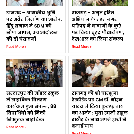
राजगढ़ – शासकीय भूमि
राजगढ़ – अमृत हरित
पर अवैध निर्माण का आरोप,
अभियान के तहत नगर
हिंदू समाज ने SDM को
परिषद ने बाबाजी के कुएं
सौंपा ज्ञापन, उग्र आंदोलन
पर किया वृहद पौधारोपण,
की दी चेतावनी
देखभाल का लिया संकल्प
Read More »
Read More »
सरदारपुर की मॉडल स्कूल
राजगढ़ की श्री चारभुजा
में साइकिल वितरण
रेस्टोरेंट पर CM डॉ. मोहन
कार्यक्रम हुआ संपन्न, 88
यादव ने लिया कुल्हड़ चाय
विद्यार्थियों को मिली
का आनंद : युवा उद्यमी राहुल
निःशुल्क साइकिल
राठौड़ के साथ अपने हाथों से
बनाई चाय
Read More »
Read More »