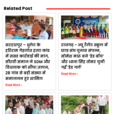
Related Post
सरदारपुर – धुलेट के
राजगढ़ – न्यू टैलेंट स्कूल में
हरिराम गेहलोत हत्या कांड
छात्र संघ चुनाव संपन्न,
में सख्त कार्रवाई की मांग,
सोमेश मारू बने ‘हेड बॉय’
सीरवी समाज ने SDM और
और ध्वजा सिंह तोमर चुनी
विधायक को सौंपा ज्ञापन,
गईं ‘हेड गर्ल’
28 गांव से बड़ी संख्या में
Read More »
समाजजन हुए शामिल
Read More »