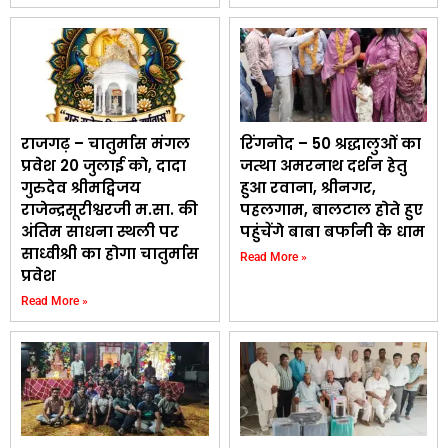
राजगढ़ – चातुर्मास मंगल
रिंगनोद – 50 श्रद्धालुओं का
प्रवेश 20 जुलाई काे, दादा
जत्था अमरनाथ दर्शन हेतु
गुरुदेव श्रीमद्विजय
हुआ रवाना, श्रीनगर,
राजेन्द्रसूरीश्वरजी म.सा. की
पहलगाम, बालटाल होते हुए
अंतिम साधना स्थली पर
पहुंचेंगे बाबा बर्फानी के धाम
साध्वीश्री का होगा चातुर्मास
Read More »
प्रवेश
Read More »