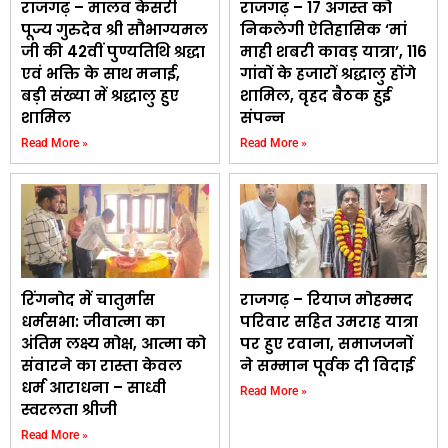
राजगढ़ – मालव केसरी
राजगढ़ – 17 अगस्त को
पूज्य गुरुदेव श्री सौभाग्यमल
निकलेगी ऐतिहासिक ‘मां
जी की 42वीं पुण्यतिथि श्रद्धा
माही शबरी कावड़ यात्रा’, 116
एवं भक्ति के साथ मनाई,
गांवों के हजारों श्रद्धालु होंगे
बड़ी संख्या में श्रद्धालु हुए
शामिल, वृहद बैठक हुई
शामिल
संपन्न
Read More »
Read More »
रिंगनोद में चातुर्मास
राजगढ़ – रियाज मोहम्मद
धर्मसभा: जीवात्मा का
परिवार सहित उमराह यात्रा
अंतिम लक्ष्य मोक्ष, आत्मा को
पर हुए रवाना, समाजजनों
संवारने का रास्ता केवल
ने सम्मान पूर्वक दी विदाई
धर्म आराधना – साध्वी
Read More »
स्वरलता श्रीजी
Read More »