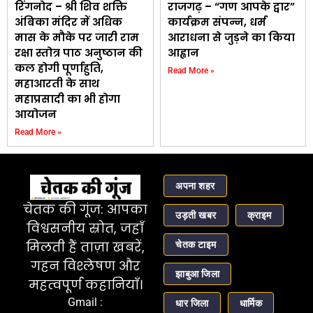
रिंगनोद – श्री शिव शक्ति
राजगढ़ – “गण आपके द्वार”
अंबिका मंदिर में अधिक
कार्यक्रम संपन्न, धर्म
मास के मौके पर जारी राम
आराधना से जुड़ने का किया
रक्षा स्तोत्र पाठ अनुष्ठान की
आह्वान
कल होगी पूर्णाहुति,
Read More »
महाआरती के साथ
महाप्रसादी का भी होगा
आयोजन
Read More »
अपना शहर
चेतक की गूंज: आपका
उड़ती खबर
क्राइम
विश्वसनीय स्रोत, जहाँ
चेतक टाइम
मिलती हैं ताज़ा खबरें,
गहन विश्लेषण और
झाबुआ जिला
महत्वपूर्ण कहानियाँ।
Gmail :
धार जिला
धार्मिक