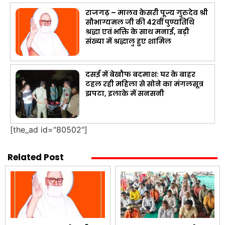
राजगढ़ – मालव केसरी पूज्य गुरुदेव श्री
सौभाग्यमल जी की 42वीं पुण्यतिथि
श्रद्धा एवं भक्ति के साथ मनाई, बड़ी
संख्या में श्रद्धालु हुए शामिल
दसई में बेखौफ बदमाश: घर के बाहर
टहल रही महिला से सोने का मंगलसूत्र
झपटा, इलाके में सनसनी
[the_ad id="80502"]
Related Post