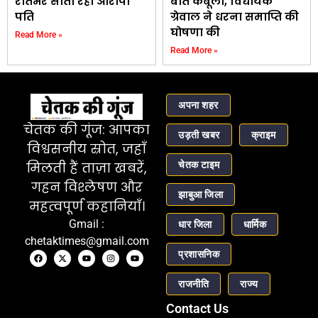
रातभर सोता रहा आरोपी
बात कबूली, विधायक
पति
ग्रेवाल ने धरना समाप्ति की
घोषणा की
Read More »
Read More »
अपना शहर
चेतक की गूंज: आपका
उड़ती खबर
क्राइम
विश्वसनीय स्रोत, जहाँ
चेतक टाइम
मिलती हैं ताज़ा खबरें,
गहन विश्लेषण और
झाबुआ जिला
महत्वपूर्ण कहानियाँ।
Gmail :
धार जिला
धार्मिक
chetaktimes@gmail.com
प्रशासनिक
राजनीति
राज्य
Contact Us