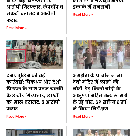
मिली बड़ी सफलता : दो
सोने का मंगलसूत्र झपटा,
आरोपी गिरफ्तार, लैपटॉप व
इलाके में सनसनी
नकदी बरामद 4 आरोपी
Read More »
फरार
Read More »
दसई पुलिस की बड़ी
अमझेरा के प्राचीन नाना
कार्रवाई: पिकअप और देशी
देवी मंदिर में लाखों की
पिस्टल के साथ पवन चक्की
चोरी: डेढ़ किलो चांदी के
के 3 चोर गिरफ्तार, लाखों
आभूषण सहित अन्य सामग्री
का माल बरामद, 5 आरोपी
ले उड़े चोर, SP सचिन शर्मा
फरार
ने किया निरीक्षण
Read More »
Read More »