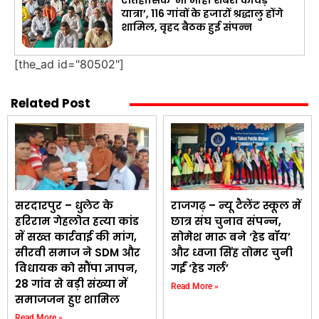
यात्रा’, 116 गांवों के हजारों श्रद्धालु होंगे
शामिल, वृहद बैठक हुई संपन्न
[the_ad id="80502"]
Related Post
सरदारपुर – धुलेट के
राजगढ़ – न्यू टैलेंट स्कूल में
हरिराम गेहलोत हत्या कांड
छात्र संघ चुनाव संपन्न,
में सख्त कार्रवाई की मांग,
सोमेश मारू बने ‘हेड बॉय’
सीरवी समाज ने SDM और
और ध्वजा सिंह तोमर चुनी
विधायक को सौंपा ज्ञापन,
गईं ‘हेड गर्ल’
28 गांव से बड़ी संख्या में
Read More »
समाजजन हुए शामिल
Read More »