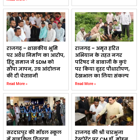
राजगढ़ – शासकीय भूमि
राजगढ़ – अमृत हरित
पर अवैध निर्माण का आरोप,
अभियान के तहत नगर
हिंदू समाज ने SDM को
परिषद ने बाबाजी के कुएं
सौंपा ज्ञापन, उग्र आंदोलन
पर किया वृहद पौधारोपण,
की दी चेतावनी
देखभाल का लिया संकल्प
Read More »
Read More »
सरदारपुर की मॉडल स्कूल
राजगढ़ की श्री चारभुजा
में साइकिल वितरण
रेस्टोरेंट पर CM डॉ. मोहन