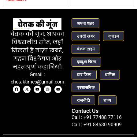
अपना शहर
चेतक की गूंज: आपका
उड़ती खबर
क्राइम
विश्वसनीय स्रोत, जहाँ
चेतक टाइम
मिलती हैं ताज़ा खबरें,
गहन विश्लेषण और
झाबुआ जिला
महत्वपूर्ण कहानियाँ।
Gmail :
धार जिला
धार्मिक
chetaktimes@gmail.com
प्रशासनिक
राजनीति
राज्य
Contact Us
Call : +91 77488 77116
Call : +91 84630 90909