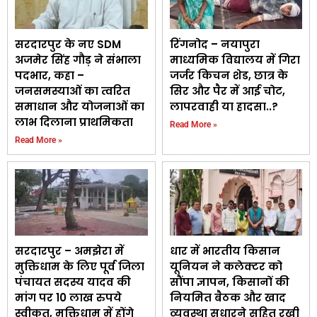
सरदारपुर के नए SDM
रिंगनोद – नयापुरा
अजमेर सिंह गौड़ ने संभाला
माध्यमिक विद्यालय में गिरा
पदभार, कहा –
जर्जर किचन शेड, छात्र के
जनसमस्याओं का त्वरित
सिर और पैर में आई चोट,
समाधान और योजनाओं का
लापरवाही या हादसा..?
लाभ दिलाना प्राथमिकता
Read More »
Read More »
सरदारपुर – अमझेरा में
धार में भारतीय किसान
मुक्तिधाम के लिए पूर्व जिला
यूनियन ने कलेक्टर को
पंचायत सदस्य यादव की
सौंपा ज्ञापन, किसानों की
मांग पर 10 लाख रुपये
नियमित बैठक और खाद
स्वीकृत, मुक्तिधाम में होंगे
व्यवस्था सुधारने सहित रखी