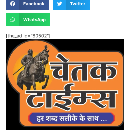
Facebook
Twitter
WhatsApp
[the_ad id="80502"]