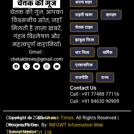
अपना शहर
चेतक की गूंज: आपका
उड़ती खबर
क्राइम
विश्वसनीय स्रोत, जहाँ
चेतक टाइम
मिलती हैं ताज़ा खबरें,
गहन विश्लेषण और
झाबुआ जिला
महत्वपूर्ण कहानियाँ।
Gmail :
धार जिला
धार्मिक
chetaktimes@gmail.com
प्रशासनिक
राजनीति
राज्य
Contact Us
Call : +91 77488 77116
Call : +91 84630 90909
Copyright © 2025
Contact us
About us
Chetak Times
. All Rights Reserved |
Privacy Policy
Designed & Dev. By:
INFOWT Information Web
Social Media
Technologies Pvt. Ltd.