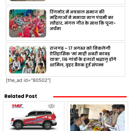
रिंगनोद में अग्रवाल समाज की
महिलाओं ने मनाया नाग पंचमी का
त्यौहार, मंगल गीत के साथ कि पूजा-
अर्चना
राजगढ़ – 17 अगस्त को निकलेगी
ऐतिहासिक ‘मां माही शबरी कावड़
यात्रा’, 116 गांवों के हजारों श्रद्धालु होंगे
शामिल, वृहद बैठक हुई संपन्न
[the_ad id="80502"]
Related Post