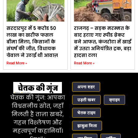
सरदारपुर में 5 करोड 50
राजगढ़ – सड़क मरम्मत के
लाख का खरीफ फसल
बाद हटाए गए स्पीड ब्रेकर
बीमा मिला, किसानों के
बने आफत, कंजरोटा में खाई
संघर्ष की जीत, विधायक
में उतरा अनियंत्रित ट्रक, बड़ा
ग्रेवाल ने उठाई थी आवाज़
हादसा टला
Read More »
Read More »
अपना शहर
चेतक की गूंज: आपका
उड़ती खबर
क्राइम
विश्वसनीय स्रोत, जहाँ
चेतक टाइम
मिलती हैं ताज़ा खबरें,
गहन विश्लेषण और
झाबुआ जिला
महत्वपूर्ण कहानियाँ।