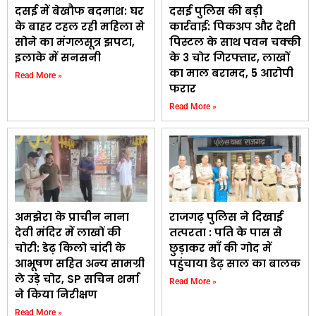
दसई में बेखौफ बदमाश: घर
दसई पुलिस की बड़ी
के बाहर टहल रही महिला से
कार्रवाई: पिकअप और देशी
सोने का मंगलसूत्र झपटा,
पिस्टल के साथ पवन चक्की
इलाके में सनसनी
के 3 चोर गिरफ्तार, लाखों
का माल बरामद, 5 आरोपी
Read More »
फरार
Read More »
अमझेरा के प्राचीन नाना
राजगढ़ पुलिस ने दिखाई
देवी मंदिर में लाखों की
तत्परता : पति के पास से
चोरी: डेढ़ किलो चांदी के
छुड़ाकर माँ की गोद में
आभूषण सहित अन्य सामग्री
पहुंचाया डेढ़ साल का बालक
ले उड़े चोर, SP सचिन शर्मा
Read More »
ने किया निरीक्षण
Read More »