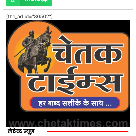
[the_ad id="80502"]
लेटेस्ट न्यूज़