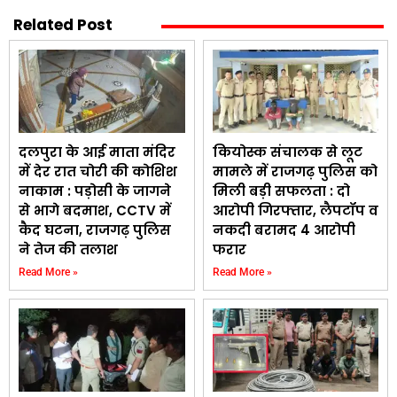
Related Post
दलपुरा के आई माता मंदिर
कियोस्क संचालक से लूट
में देर रात चोरी की कोशिश
मामले में राजगढ़ पुलिस को
नाकाम : पड़ोसी के जागने
मिली बड़ी सफलता : दो
से भागे बदमाश, CCTV में
आरोपी गिरफ्तार, लैपटॉप व
कैद घटना, राजगढ़ पुलिस
नकदी बरामद 4 आरोपी
ने तेज की तलाश
फरार
Read More »
Read More »