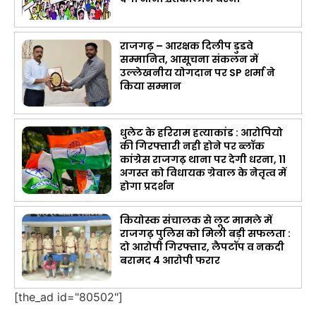
राजगढ़ – आरक्षक दिलीप डुडवे
सम्मानित, आसूचना संकलन में
उल्लेखनीय योगदान पर SP शर्मा ने
किया सम्मान
धुलेट के हरिराम हत्याकांड : आरोपियो
की गिरफ्तारी नही होने पर ब्लॉक
कांग्रेस राजगढ़ थाना पर देगी धरना, 11
अगस्त को विधायक ग्रेवाल के नेतृत्व में
होगा प्रदर्शन
कियोस्क संचालक से लूट मामले में
राजगढ़ पुलिस को मिली बड़ी सफलता :
दो आरोपी गिरफ्तार, लैपटॉप व नकदी
बरामद 4 आरोपी फरार
[the_ad id="80502"]