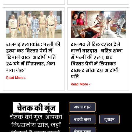
राजगढ़ हत्याकांड : पत्नी की
राजगढ़ में दिल दहला देने
हत्या कर बिस्तर पेटी में
वाली वारदात : चरित्र शंका
छिपाने वाला आरोपी पति
में पत्नी की हत्या, शव
24 घंटे में गिरफ्तार, भेजा
बिस्तर पेटी में छिपाकर
गया जेल
रातभर सोता रहा आरोपी
पति
Read More »
Read More »
अपना शहर
चेतक की गूंज: आपका
उड़ती खबर
क्राइम
विश्वसनीय स्रोत, जहाँ
चेतक टाइम