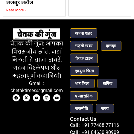
मजबूर मरीज
Read More »
अपना शहर
चेतक की गूंज: आपका
उड़ती खबर
क्राइम
विश्वसनीय स्रोत, जहाँ
चेतक टाइम
मिलती हैं ताज़ा खबरें,
गहन विश्लेषण और
झाबुआ जिला
महत्वपूर्ण कहानियाँ।
Gmail :
धार जिला
धार्मिक
chetaktimes@gmail.com
प्रशासनिक
राजनीति
राज्य
Contact Us
Call : +91 77488 77116
Call : +91 84630 90909