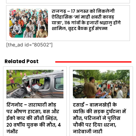
राजगढ़ – 17 अगस्त को निकलेगी
ऐतिहासिक ‘मां माही शबरी कावड़
यात्रा’, 116 गांवों के हजारों श्रद्धालु होंगे
शामिल, वृहद बैठक हुई संपन्न
[the_ad id="80502"]
Related Post
रिंगनोद – ताराघाटी मोड़
दसाई – बामनखेड़ी के
पर भीषण हादसा, बस और
व्यक्ति की सड़क दुर्घटना में
ईको कार की सीधी भिड़ंत,
मौत, परिजनों ने पुलिस
20 वर्षीय युवक की मौत, 4
चौकी पर दिया धरना,
गंभीर
नारेबाजी जारी