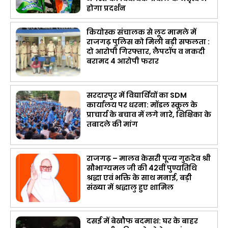
होगा प्रदर्शन
कियोस्क संचालक से लूट मामले में
राजगढ़ पुलिस को मिली बड़ी सफलता :
दो आरोपी गिरफ्तार, लैपटॉप व नकदी
बरामद 4 आरोपी फरार
सरदारपुर में विद्यार्थियों का SDM
कार्यालय पर धरना: मॉडल स्कूल के
प्राचार्य के बचाव में लगे नारे, शिक्षिका के
तबादले की मांग
राजगढ़ – मालव केसरी पूज्य गुरुदेव श्री
सौभाग्यमल जी की 42वीं पुण्यतिथि
श्रद्धा एवं भक्ति के साथ मनाई, बड़ी
संख्या में श्रद्धालु हुए शामिल
दसई में बेखौफ बदमाश: घर के बाहर