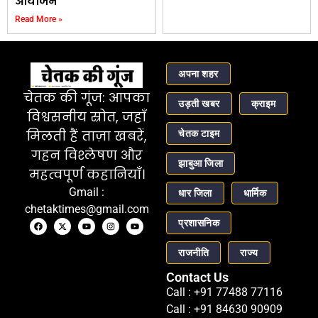
आयोजन
Read More »
अपना शहर
चेतक की गूंज: आपका
उड़ती खबर
क्राइम
विश्वसनीय स्रोत, जहाँ
चेतक टाइम
मिलती हैं ताज़ा खबरें,
गहन विश्लेषण और
झाबुआ जिला
महत्वपूर्ण कहानियाँ।
Gmail :
धार जिला
धार्मिक
chetaktimes@gmail.com
प्रशासनिक
राजनीति
राज्य
Contact Us
Call : +91 77488 77116
Call : +91 84630 90909