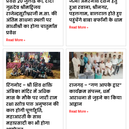
प्रवेश 20 जुलाई काे, दादा
जत्था अमरनाथ दर्शन हेतु
गुरुदेव श्रीमद्विजय
हुआ रवाना, श्रीनगर,
राजेन्द्रसूरीश्वरजी म.सा. की
पहलगाम, बालटाल होते हुए
अंतिम साधना स्थली पर
पहुंचेंगे बाबा बर्फानी के धाम
साध्वीश्री का होगा चातुर्मास
Read More »
प्रवेश
Read More »
रिंगनोद – श्री शिव शक्ति
राजगढ़ – “गण आपके द्वार”
अंबिका मंदिर में अधिक
कार्यक्रम संपन्न, धर्म
मास के मौके पर जारी राम
आराधना से जुड़ने का किया
रक्षा स्तोत्र पाठ अनुष्ठान की
आह्वान
कल होगी पूर्णाहुति,
Read More »
महाआरती के साथ
महाप्रसादी का भी होगा