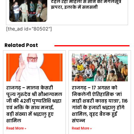
टहल रही महिला से सोने का मंगलसूत्र
झपटा, इलाके में सनसनी
[the_ad id="80502"]
Related Post
राजगढ़ – मालव केसरी
राजगढ़ – 17 अगस्त को
पूज्य गुरुदेव श्री सौभाग्यमल
निकलेगी ऐतिहासिक ‘मां
जी की 42वीं पुण्यतिथि श्रद्धा
माही शबरी कावड़ यात्रा’, 116
एवं भक्ति के साथ मनाई,
गांवों के हजारों श्रद्धालु होंगे
बड़ी संख्या में श्रद्धालु हुए
शामिल, वृहद बैठक हुई
शामिल
संपन्न
Read More »
Read More »