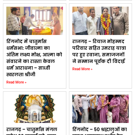
रिंगनोद में चातुर्मास
राजगढ़ – रियाज मोहम्मद
धर्मसभा: जीवात्मा का
परिवार सहित उमराह यात्रा
अंतिम लक्ष्य मोक्ष, आत्मा को
पर हुए रवाना, समाजजनों
संवारने का रास्ता केवल
ने सम्मान पूर्वक दी विदाई
धर्म आराधना – साध्वी
Read More »
स्वरलता श्रीजी
Read More »
राजगढ़ – चातुर्मास मंगल
रिंगनोद – 50 श्रद्धालुओं का