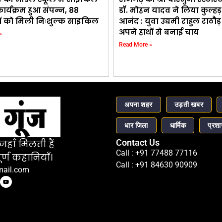
र्यक्रम हुआ संपन्न, 88
डॉ. मोहन यादव ने लिया कुल्ह
थियों को मिली निःशुल्क साइकिल
आनंद : युवा उद्यमी राहुल राठौ
अपने हाथों से बनाई चाय
»
Read More »
अपना शहर
उड़ती खबर
धार जिला
धार्मिक
प्रश
Contact Us
हाँ मिलती हैं
Call : +91 77488 77116
र्ण कहानियाँ।
Call : +91 84630 90909
mail.com