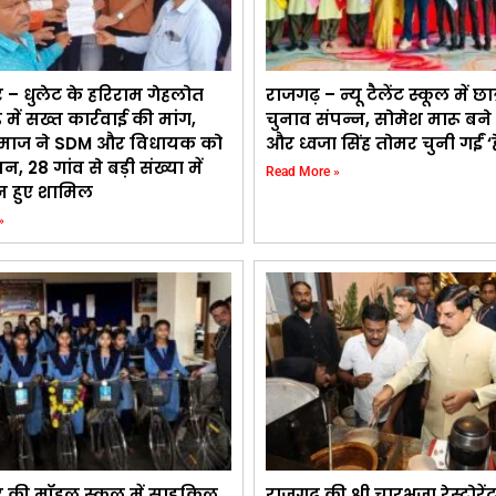
 – धुलेट के हरिराम गेहलोत
राजगढ़ – न्यू टैलेंट स्कूल में छात
ड में सख्त कार्रवाई की मांग,
चुनाव संपन्न, सोमेश मारू बने 
माज ने SDM और विधायक को
और ध्वजा सिंह तोमर चुनी गईं ‘ह
ापन, 28 गांव से बड़ी संख्या में
Read More »
 हुए शामिल
»
र की मॉडल स्कूल में साइकिल
राजगढ़ की श्री चारभुजा रेस्टोरे