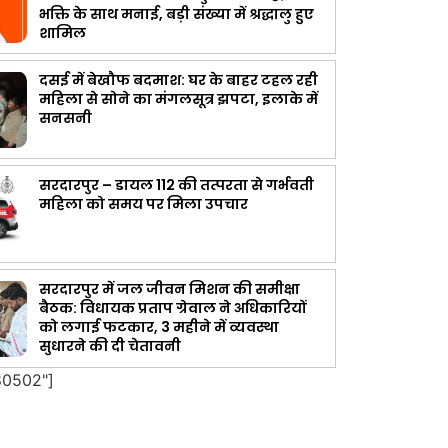
भक्ति के साथ मनाई, बड़ी संख्या में श्रद्धालु हुए
शामिल
दसई में बेखौफ बदमाश: घर के बाहर टहल रही
महिला से सोने का मंगलसूत्र झपटा, इलाके में
सनसनी
सरदारपुर – डायल 112 की तत्परता से गर्भवती
महिला को समय पर मिला उपचार
सरदारपुर में जल जीवन मिशन की समीक्षा
बैठक: विधायक प्रताप ग्रेवाल ने अधिकारियों
को लगाई फटकार, 3 महीने में व्यवस्था
सुधारने की दी चेतावनी
80502"]