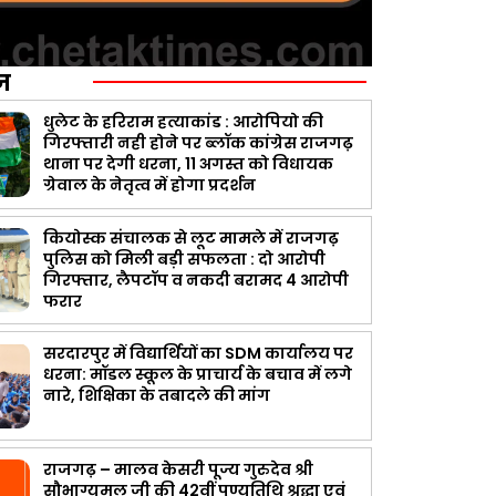
ज़
धुलेट के हरिराम हत्याकांड : आरोपियो की
गिरफ्तारी नही होने पर ब्लॉक कांग्रेस राजगढ़
थाना पर देगी धरना, 11 अगस्त को विधायक
ग्रेवाल के नेतृत्व में होगा प्रदर्शन
कियोस्क संचालक से लूट मामले में राजगढ़
पुलिस को मिली बड़ी सफलता : दो आरोपी
गिरफ्तार, लैपटॉप व नकदी बरामद 4 आरोपी
फरार
सरदारपुर में विद्यार्थियों का SDM कार्यालय पर
धरना: मॉडल स्कूल के प्राचार्य के बचाव में लगे
नारे, शिक्षिका के तबादले की मांग
राजगढ़ – मालव केसरी पूज्य गुरुदेव श्री
सौभाग्यमल जी की 42वीं पुण्यतिथि श्रद्धा एवं