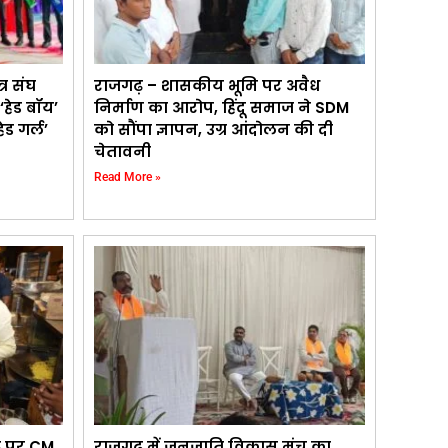
्र संघ
राजगढ़ – शासकीय भूमि पर अवैध
‘हेड बॉय’
निर्माण का आरोप, हिंदू समाज ने SDM
ेड गर्ल’
को सौंपा ज्ञापन, उग्र आंदोलन की दी
चेतावनी
Read More »
ंट पर CM
राजगढ़ में जनजाति विकास मंच का