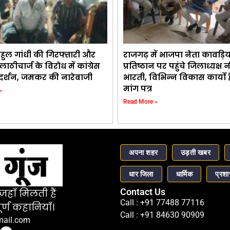
हुल गांधी की गिरफ्तारी और
राजगढ़ में भाजपा नेता कावड़िय
 लाठीचार्ज के विरोध में कांग्रेस
प्रतिष्ठान पर पहुंचे जिलाध्यक्ष 
प्रदर्शन, जमकर की नारेबाजी
भारती, विभिन्न विकास कार्यो ह
मांग पत्र
»
Read More »
अपना शहर
उड़ती खबर
धार जिला
धार्मिक
प्रश
Contact Us
हाँ मिलती हैं
Call : +91 77488 77116
र्ण कहानियाँ।
Call : +91 84630 90909
mail.com