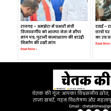
राजगढ़ – अमझेरा में प्रभारी मंत्री
दसई – रा
विजयवर्गीय को भाजपा नेता ने सौपा
छात्रों पर
मांग पत्र, पुरानी कन्याशाला की बाउंड्री
का उग्र 
निर्माण की रखी मांग
Read More 
Read More »
चेतक की गूंज: आपका विश्वसनीय स्रोत, ज
ताज़ा खबरें, गहन विश्लेषण और महत्वपू
Gmail : chetaktimes@g