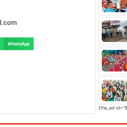
l.com
WhatsApp
[the_ad id="