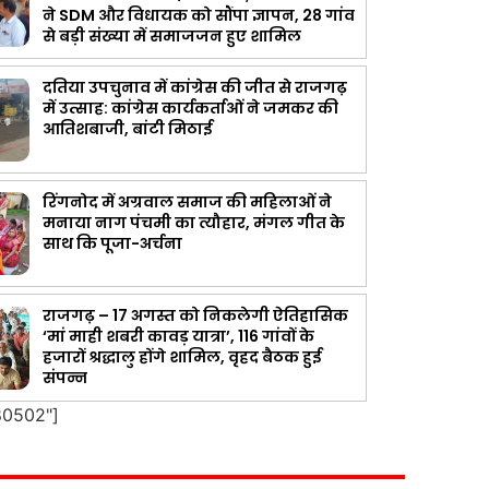
ने SDM और विधायक को सौंपा ज्ञापन, 28 गांव
से बड़ी संख्या में समाजजन हुए शामिल
दतिया उपचुनाव में कांग्रेस की जीत से राजगढ़
में उत्साह: कांग्रेस कार्यकर्ताओं ने जमकर की
आतिशबाजी, बांटी मिठाई
रिंगनोद में अग्रवाल समाज की महिलाओं ने
मनाया नाग पंचमी का त्यौहार, मंगल गीत के
साथ कि पूजा-अर्चना
राजगढ़ – 17 अगस्त को निकलेगी ऐतिहासिक
‘मां माही शबरी कावड़ यात्रा’, 116 गांवों के
हजारों श्रद्धालु होंगे शामिल, वृहद बैठक हुई
संपन्न
80502"]