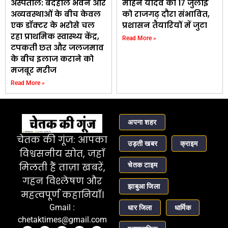
अस्पताल: बदहाल भवन और
मोहन यादव का 17 जुलाई
अव्यवस्थाओं के बीच केवल
को राजगढ़ दौरा संभावित,
एक डॉक्टर के भरोसे चल
प्रशासन तैयारियों में जुटा
रहा प्राथमिक स्वास्थ्य केंद्र,
Read More »
टपकती छत और जलजमाव
के बीच इलाज कराने को
मजबूर मरीज
Read More »
अपना शहर
चेतक की गूंज: आपका
उड़ती खबर
क्राइम
विश्वसनीय स्रोत, जहाँ
चेतक टाइम
मिलती हैं ताज़ा खबरें,
गहन विश्लेषण और
झाबुआ जिला
महत्वपूर्ण कहानियाँ।
Gmail :
धार जिला
धार्मिक
chetaktimes@gmail.com