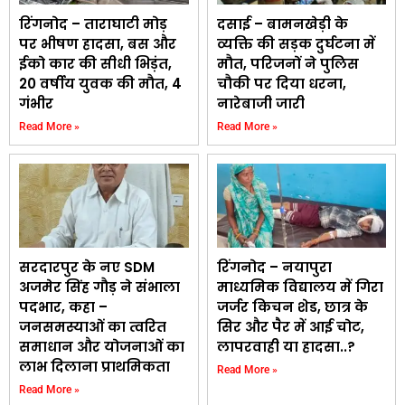
रिंगनोद – ताराघाटी मोड़
दसाई – बामनखेड़ी के
पर भीषण हादसा, बस और
व्यक्ति की सड़क दुर्घटना में
ईको कार की सीधी भिड़ंत,
मौत, परिजनों ने पुलिस
20 वर्षीय युवक की मौत, 4
चौकी पर दिया धरना,
गंभीर
नारेबाजी जारी
Read More »
Read More »
सरदारपुर के नए SDM
रिंगनोद – नयापुरा
अजमेर सिंह गौड़ ने संभाला
माध्यमिक विद्यालय में गिरा
पदभार, कहा –
जर्जर किचन शेड, छात्र के
जनसमस्याओं का त्वरित
सिर और पैर में आई चोट,
समाधान और योजनाओं का
लापरवाही या हादसा..?
लाभ दिलाना प्राथमिकता
Read More »
Read More »