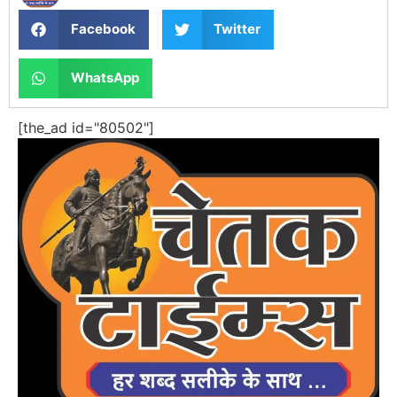
Facebook
Twitter
WhatsApp
[the_ad id="80502"]