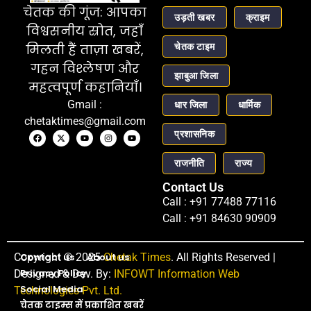
चेतक की गूंज: आपका
उड़ती खबर
क्राइम
विश्वसनीय स्रोत, जहाँ
चेतक टाइम
मिलती हैं ताज़ा खबरें,
गहन विश्लेषण और
झाबुआ जिला
महत्वपूर्ण कहानियाँ।
Gmail :
धार जिला
धार्मिक
chetaktimes@gmail.com
प्रशासनिक
राजनीति
राज्य
Contact Us
Call : +91 77488 77116
Call : +91 84630 90909
Copyright © 2025
Contact us
About us
Chetak Times
. All Rights Reserved |
Privacy Policy
Designed & Dev. By:
INFOWT Information Web
Social Media
Technologies Pvt. Ltd.
चेतक टाइम्स में प्रकाशित खबरें